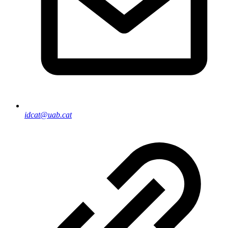
idcat@uab.cat