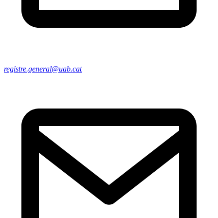
registre.general@uab.cat