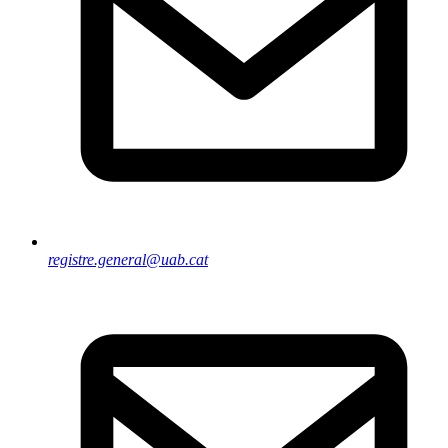
registre.general@uab.cat