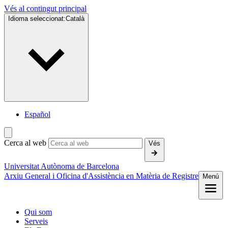
Vés al contingut principal
Idioma seleccionat:
Català
Español
Cerca al web
Vés
Universitat Autònoma de Barcelona
Arxiu General i Oficina d'Assistència en Matèria de Registre
Menú
Qui som
Serveis