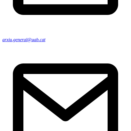
arxiu.general@uab.cat