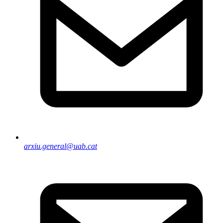
arxiu.general@uab.cat