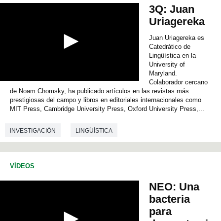
e
3Q: Juan
c
TRADUCCIÓN E INTERPRETACIÓN
o
Uriagereka
n
d
Juan Uriagereka es
s
Catedrático de
Lingüística en la
University of
Maryland.
Colaborador cercano
0
de Noam Chomsky, ha publicado artículos en las revistas más
s
e
prestigiosas del campo y libros en editoriales internacionales como
c
MIT Press, Cambridge University Press, Oxford University Press,...
o
n
INVESTIGACIÓN
LINGÜÍSTICA
d
s
o
f
0
VÍDEOS
s
e
NEO: Una
c
o
bacteria
n
para
d
s