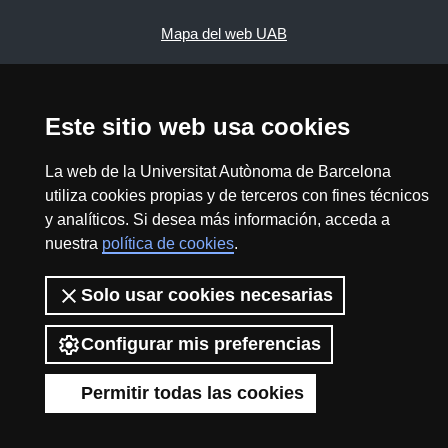
Mapa del web UAB
2026 Divulga UAB - Commons Reconocimiento -
No Comercial (CC BY NC) - ISSN: 2014-6388
Este sitio web usa cookies
View low-bandwidth version
La web de la Universitat Autònoma de Barcelona
utiliza cookies propias y de terceros con fines técnicos
y analíticos. Si desea más información, acceda a
nuestra
política de cookies
.
Solo usar cookies necesarias
Configurar mis preferencias
Permitir todas las cookies