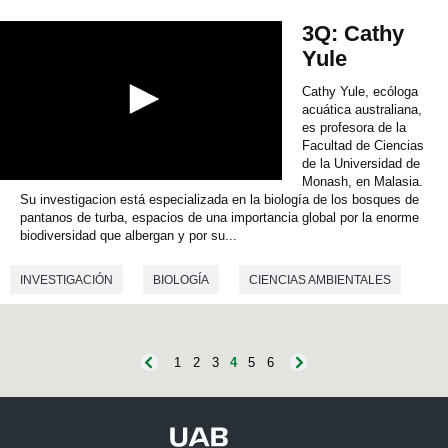
e
c
3Q: Cathy
o
n
Yule
d
s
Cathy Yule, ecóloga
acuática australiana,
es profesora de la
Facultad de Ciencias
de la Universidad de
Monash, en Malasia.
0
Su investigacion está especializada en la biología de los bosques de
s
e
pantanos de turba, espacios de una importancia global por la enorme
c
biodiversidad que albergan y por su...
o
n
INVESTIGACIÓN
BIOLOGÍA
CIENCIAS AMBIENTALES
d
s
o
ECOLOGÍA
f
0
s
1
2
3
4
5
6
e
c
o
n
d