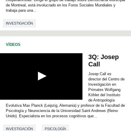
c
de Montreal, está involucrado en los Foros Sociales Mundiales y
o
trabaja para una...
n
d
s
INVESTIGACIÓN
o
f
0
s
VÍDEOS
e
c
o
3Q: Josep
n
Call
d
s
Josep Call es
director del Centro de
Investigación en
Primates Wolfgang
Köhler del Instituto
de Antropología
0
Evolutiva Max Planck (Leipzig, Alemania) y profesor de la Facultad de
s
e
Psicología y Neurociencia de la Universidad Saint Andrews (Reino
c
Unido). Especialista en los procesos cognitivos que...
o
n
INVESTIGACIÓN
PSICOLOGÍA
d