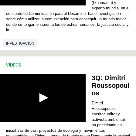
(Dinamarca) y
0
experto mundial en el
s
concepto de Comunicación para el Desarrollo, hace investigación
e
sobre cómo utilizar la comunicación para conseguir un mundo mejor,
c
donde se tengan en cuenta los derechos humanos, la justicia social y
o
la...
n
d
s
INVESTIGACIÓN
o
f
0
s
VÍDEOS
e
c
o
3Q: Dimitri
n
Roussopoul
d
s
os
Dimitri
Roussopoulos,
escritor, editor y
activista ambiental,
0
ha participado en
s
iniciativas de paz, proyectos de ecología y movimientos
e
cooperativistas. Dirige el grupo de trabajo sobre Democracia Municipal