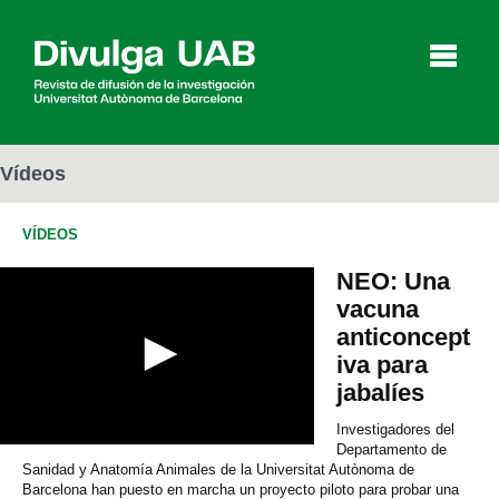
p
a
l
Vídeos
VÍDEOS
Artículos
Entrevistas
Vídeos
NEO: Una
vacuna
anticoncept
Agenda
iva para
jabalíes
English
Català
Investigadores del
Departamento de
0
s
Sanidad y Anatomía Animales de la Universitat Autònoma de
BUSCAR
e
Barcelona han puesto en marcha un proyecto piloto para probar una