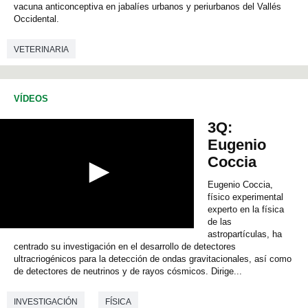
c
vacuna anticonceptiva en jabalíes urbanos y periurbanos del Vallés
o
Occidental.
n
d
s
VETERINARIA
o
f
0
s
VÍDEOS
e
c
o
3Q:
n
Eugenio
d
s
Coccia
Eugenio Coccia,
físico experimental
experto en la física
de las
0
astropartículas, ha
s
centrado su investigación en el desarrollo de detectores
e
ultracriogénicos para la detección de ondas gravitacionales, así como
c
de detectores de neutrinos y de rayos cósmicos. Dirige...
o
n
d
INVESTIGACIÓN
FÍSICA