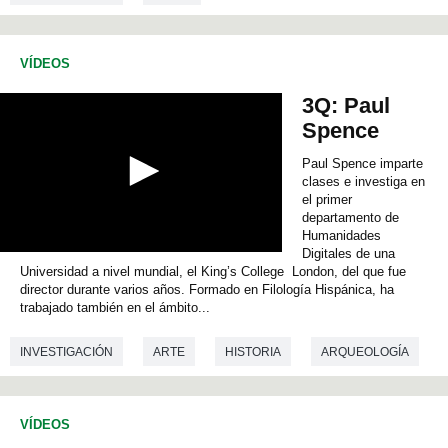
s
o
f
0
VÍDEOS
s
e
c
3Q: Paul
o
Spence
n
d
s
Paul Spence imparte
clases e investiga en
el primer
departamento de
Humanidades
Digitales de una
0
Universidad a nivel mundial, el King’s College London, del que fue
s
e
director durante varios años. Formado en Filología Hispánica, ha
c
trabajado también en el ámbito...
o
n
INVESTIGACIÓN
ARTE
HISTORIA
ARQUEOLOGÍA
d
s
o
HISTORIA DEL ARTE
PREHISTORIA
LINGÜÍSTICA
f
0
VÍDEOS
s
FILOLOGIA
LITERATURA
FILOSOFÍA