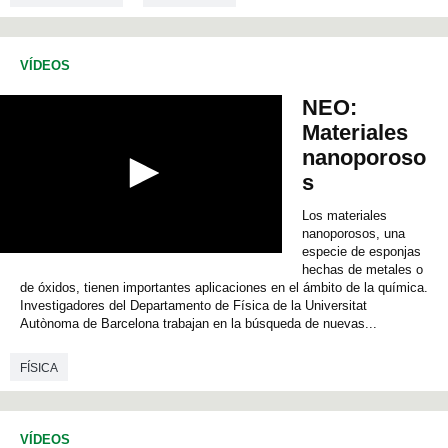
s
o
f
0
VÍDEOS
s
e
NEO:
c
o
Materiales
n
nanoporoso
d
s
s
Los materiales
nanoporosos, una
especie de esponjas
0
hechas de metales o
s
de óxidos, tienen importantes aplicaciones en el ámbito de la química.
e
Investigadores del Departamento de Física de la Universitat
c
o
Autònoma de Barcelona trabajan en la búsqueda de nuevas...
n
d
FÍSICA
s
o
f
0
s
VÍDEOS