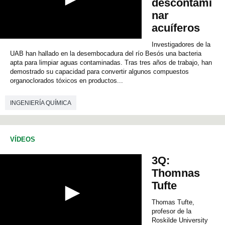
descontami
nar
acuíferos
0
Investigadores de la
s
UAB han hallado en la desembocadura del río Besós una bacteria
e
apta para limpiar aguas contaminadas. Tras tres años de trabajo, han
c
demostrado su capacidad para convertir algunos compuestos
o
organoclorados tóxicos en productos...
n
d
s
INGENIERÍA QUÍMICA
o
f
0
s
e
VÍDEOS
c
o
3Q:
n
d
Thomnas
s
Tufte
Thomas Tufte,
profesor de la
Roskilde University