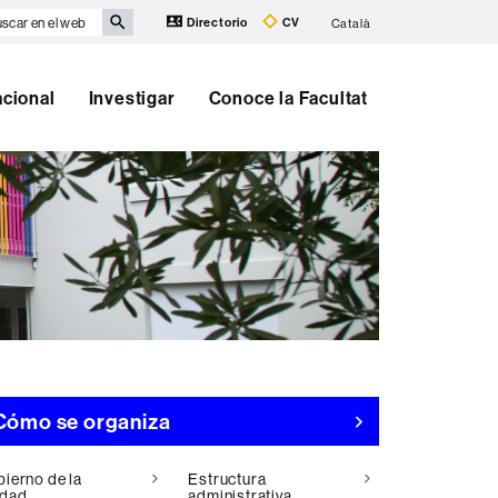
scar
Directorio
CV
Català
eb
acional
Investigar
Conoce la Facultat
Cómo se organiza
ierno de la
Estructura
idad
administrativa