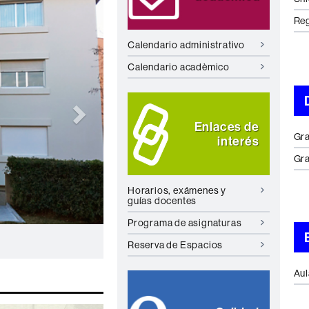
Re
Calendario administrativo
Calendario acadèmico
Enlaces de
Gra
interés
Gra
Horarios, exámenes y
guías docentes
Programa de asignaturas
Reserva de Espacios
Aul