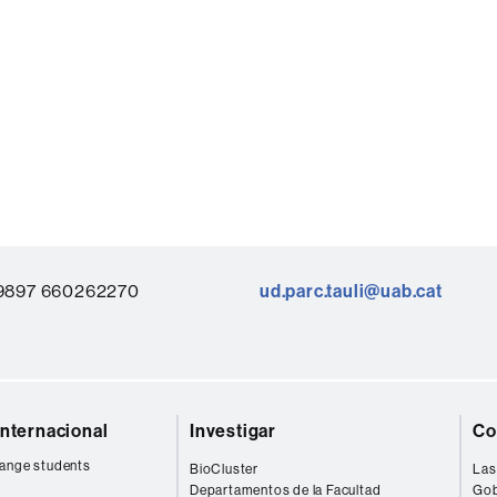
9897 660262270
ud.parc.tauli@uab.cat
internacional
Investigar
Co
ange students
BioCluster
Las
Departamentos de la Facultad
Gob