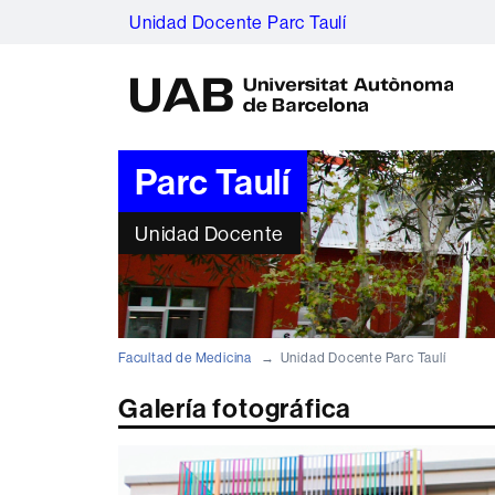
Unidad Docente Parc Taulí
U
A
B
Parc Taulí
Unidad Docente
Facultad de Medicina
Unidad Docente Parc Taulí
Galería fotográfica
Previous
slide