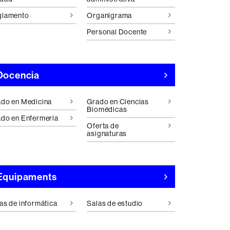
glamento
Organigrama
Personal Docente
Docencia
do en Medicina
Grado en Ciencias
Biomédicas
do en Enfermería
Oferta de
asignaturas
Equipaments
as de informática
Salas de estudio