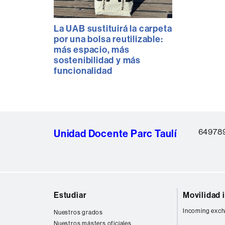
La UAB sustituirá la carpeta
por una bolsa reutilizable:
más espacio, más
sostenibilidad y más
funcionalidad
64978
Unidad Docente Parc Taulí
Mapa
Estudiar
Movilidad 
web
Incoming exch
Nuestros grados
Nuestros másters oficiales