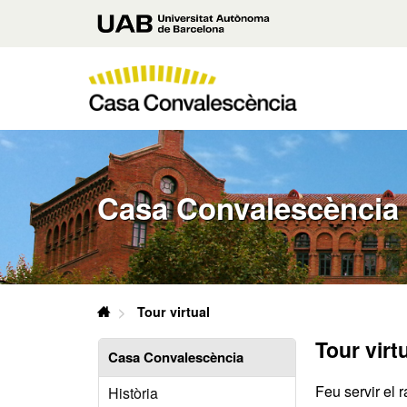
Vés
Universitat
al
contingut
Autònoma
principal
de
Casa
Barcelona
Convalescència
UAB
U
A
B
Casa Convalescència
Casa
Tour virtual
Convalescència
Tour virt
UAB
Casa Convalescència
Feu servir el 
Història