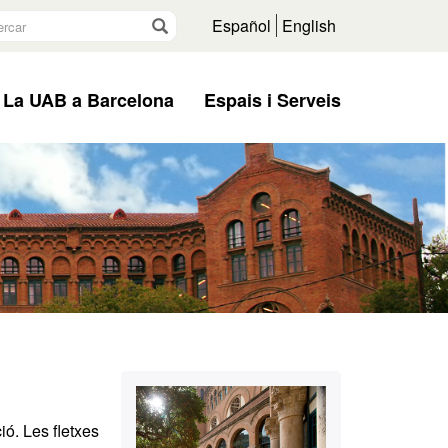
rcar
Vés
Español
English
La UAB a Barcelona
Espais i Serveis
Informació
Contacte
complementària
ió. Les fletxes