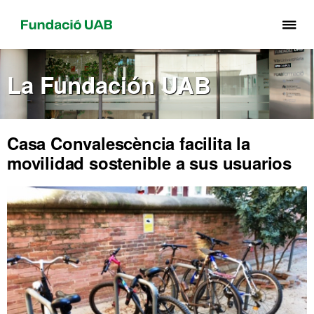
Cli
aq
pa
La Fundación UAB
de
el
me
de
Casa Convalescència facilita la
Fu
movilidad sostenible a sus usuarios
UA