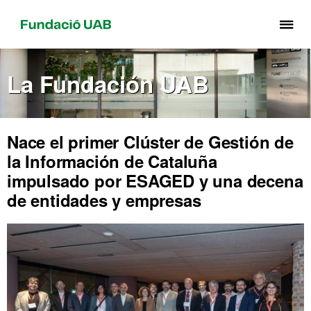
Cli
aq
pa
La Fundación UAB
de
el
me
de
Nace el primer Clúster de Gestión de
Fu
la Información de Cataluña
UA
impulsado por ESAGED y una decena
de entidades y empresas