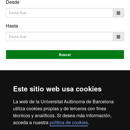
Desde
Hasta
Buscar
Inicio
Aviso Legal
Política de Privacidad
Este sitio web usa cookies
Canal interno de información
Protección de datos
Sobre la web
La web de la Universitat Autònoma de Barcelona
utiliza cookies propias y de terceros con fines
Fundació UAB | Universitat Autònoma de Barcelona
técnicos y analíticos. Si desea más información,
La Fundació Universitat Autònoma de Barcelona es una
acceda a nuestra
política de cookies
.
entidad creada en el seno de la Universitat Autònoma de