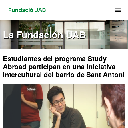
Cli
aq
pa
La Fundación UAB
de
el
me
de
Estudiantes del programa Study
Fu
Abroad participan en una iniciativa
UA
intercultural del barrio de Sant Antoni