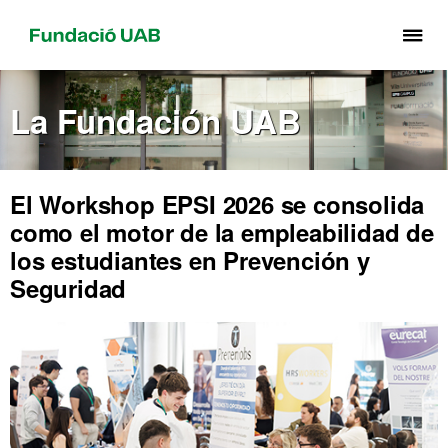
Cli
aq
pa
La Fundación UAB
de
el
me
de
El Workshop EPSI 2026 se consolida
Fu
como el motor de la empleabilidad de
UA
los estudiantes en Prevención y
Seguridad