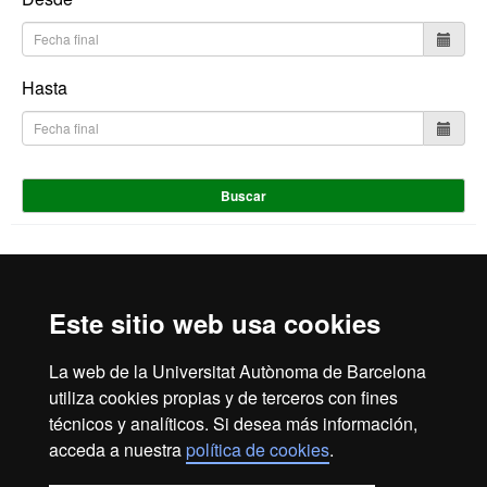
Hasta
Buscar
Inicio
Aviso Legal
Política de Privacidad
Este sitio web usa cookies
Canal interno de información
Protección de datos
Sobre la web
La web de la Universitat Autònoma de Barcelona
utiliza cookies propias y de terceros con fines
Fundació UAB | Universitat Autònoma de Barcelona
técnicos y analíticos. Si desea más información,
La Fundació Universitat Autònoma de Barcelona es una
acceda a nuestra
política de cookies
.
entidad creada en el seno de la Universitat Autònoma de