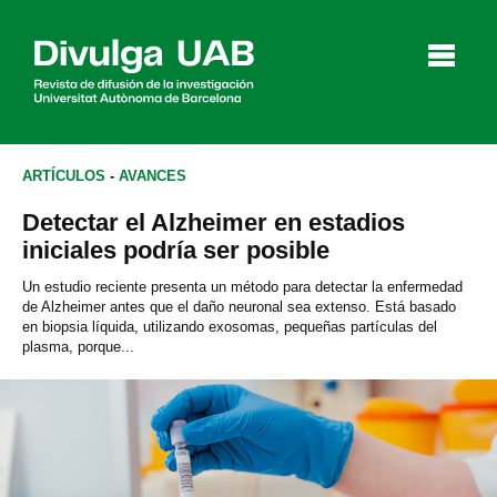
p
a
l
ARTÍCULOS
-
AVANCES
Detectar el Alzheimer en estadios
Artículos
Entrevistas
Vídeos
iniciales podría ser posible
Un estudio reciente presenta un método para detectar la enfermedad
de Alzheimer antes que el daño neuronal sea extenso. Está basado
en biopsia líquida, utilizando exosomas, pequeñas partículas del
Agenda
plasma, porque...
English
Català
BUSCAR