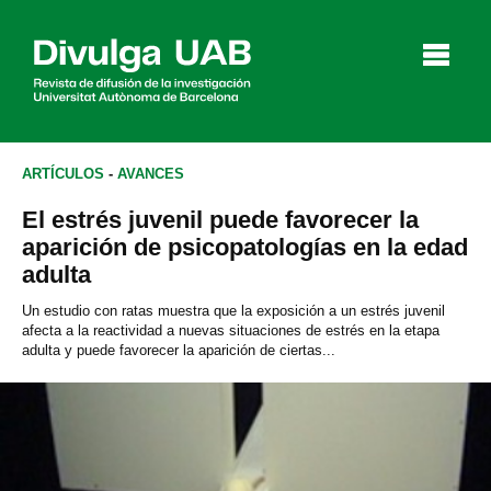
p
a
l
ARTÍCULOS
-
AVANCES
El estrés juvenil puede favorecer la
Artículos
Entrevistas
Vídeos
aparición de psicopatologías en la edad
adulta
Un estudio con ratas muestra que la exposición a un estrés juvenil
afecta a la reactividad a nuevas situaciones de estrés en la etapa
Agenda
adulta y puede favorecer la aparición de ciertas...
English
Català
BUSCAR