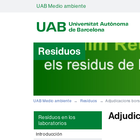
UAB Medio ambiente
U
A
B
Residuos
UAB Medio ambiente
Resíduos
Adjudicacions bor
Adjudi
Resíduos en los
laboratorios
Introducción