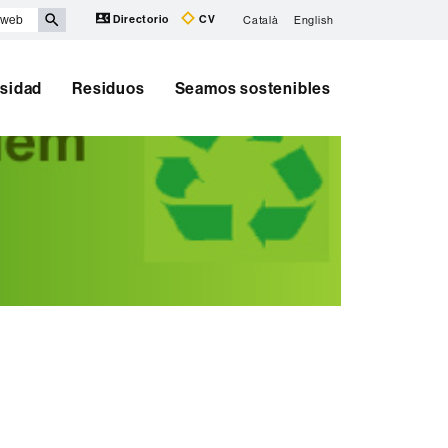
Directorio
CV
Català
English
rsidad
Residuos
Seamos sostenibles