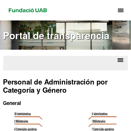
Cli
aq
pa
Portal de transparencia
de
el
me
de
Fu
Despl
Perso
UA
la
Personal de Administración por
naveg
Categoría y Género
General