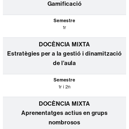
Gamificació
1r
Estratègies per a la gestió i dinamització
de l’aula
1r i 2n
Aprenentatges actius en grups
nombrosos