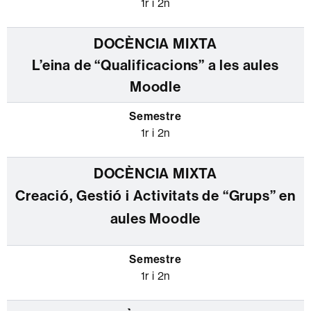
1r i 2n
L’eina de “Qualificacions” a les aules
Moodle
1r i 2n
Creació́, Gestió́ i Activitats de “Grups” en
aules Moodle
1r i 2n