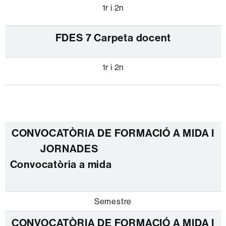
1r i 2n
FDES 7 Carpeta docent
1r i 2n
Convocatòria a mida
Semestre