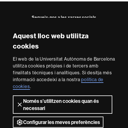
Segueix-nos a les xarxes socials
Aquest lloc web utilitza
Reconeixement internacional de l'excel·lència
cookies
HR
Excellence
El web de la Universitat Autònoma de Barcelona
in
utilitza cookies pròpies i de tercers amb
Research
Amb el finançament de
-
finalitats tècniques i analítiques. Si desitja més
Euraxess
informació accedeixi a la nostra
política de
cookies
.
Sobre
Només s’utilitzen cookies quan és
aquest
necessari
web
Avís legal
Protecció de dades
Sobre el
web
Accessibilitat web
Mapa del web UAB
Configurar les meves preferències