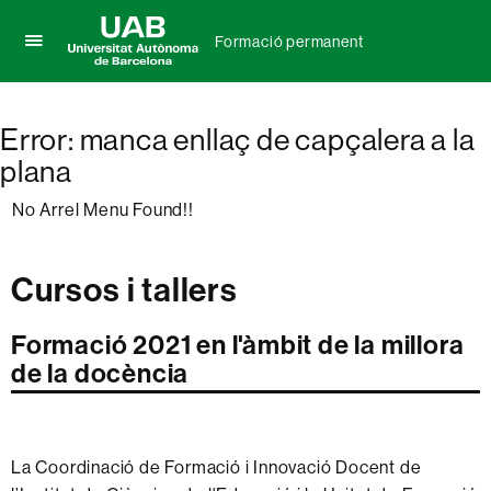
Formació permanent
Prem
UAB
per
Universitat
desplegar
Autònoma
el
Error: manca enllaç de capçalera a la
de
menú
plana
Barcelona
de
Formació
No Arrel Menu Found!!
permanent
Cursos i tallers
Formació 2021 en l'àmbit de la millora
de la docència
La Coordinació de Formació i Innovació Docent de