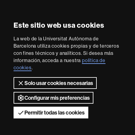
Reconocimiento internacional de la excelencia
HR
Este sitio web usa cookies
Excellence
in
Research
La web de la Universitat Autònoma de
Con la financiación de
-
Barcelona utiliza cookies propias y de terceros
Euraxess
con fines técnicos y analíticos. Si desea más
información, acceda a nuestra
política de
Sobre
cookies
.
esta
Solo usar cookies necesarias
web
Aviso legal
Protección de datos
Sobre el
web
Accesibilidad web
Mapa del web UAB
Configurar mis preferencias
2026 Universitat Autònoma de Barcelona
Permitir todas las cookies