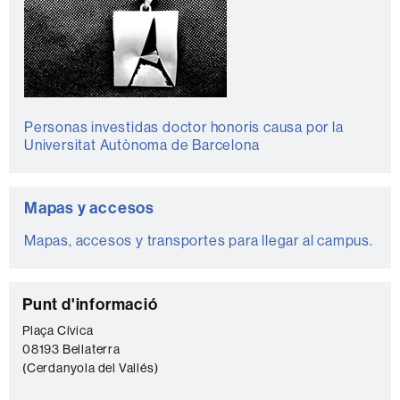
Personas investidas doctor honoris causa por la
Universitat Autònoma de Barcelona
Mapas y accesos
Mapas, accesos y transportes para llegar al campus.
C
Punt d'informació
o
Plaça Cívica
08193 Bellaterra
n
(Cerdanyola del Vallés)
t