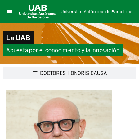
Universitat Autònoma de Barcelona
Clica
UAB
aquí
Universitat
para
Autònoma
La UAB
desplegar
de
el
Barcelona
menú
Apuesta por el conocimiento y la innovación
de
Universitat
Autònoma
Desplegar
DOCTORES HONORIS CAUSA
de
la
Barcelona
navegación