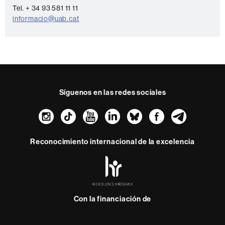
a
Tel. + 34 93 581 11 11
c
informacio@uab.cat
t
o
Síguenos en las redes sociales
Instagram
TikTok
YouTube
LinkedIn
Bluesky
Faceboo
Teleg
Reconocimiento internacional de la excelencia
HR
Excellence
in
Research
Con la financiación de
-
Euraxess