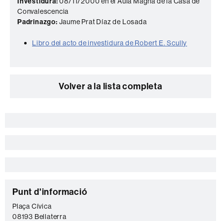
Investidura:
08/11/2000 en el Aula Magna de la Casa de
Convalescencia
Padrinazgo:
Jaume Prat Díaz de Losada
Libro del acto de investidura de Robert E. Scully
Volver a la lista completa
Información
complementaria
C
Punt d'informació
o
Plaça Cívica
08193 Bellaterra