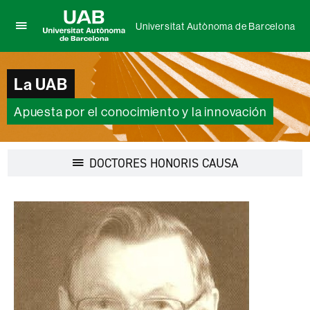
Universitat Autònoma de Barcelona
Clica
UAB
aquí
Universitat
para
Autònoma
La UAB
desplegar
de
el
Barcelona
menú
Apuesta por el conocimiento y la innovación
de
Universitat
Autònoma
Desplegar
DOCTORES HONORIS CAUSA
de
la
Barcelona
navegación