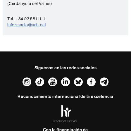
n
(Cerdanyola del Vallés)
t
a
Tel. + 34 93 581 11 11
c
informacio@uab.cat
t
o
Síguenos en las redes sociales
Instagram
TikTok
YouTube
LinkedIn
Bluesky
Faceboo
Teleg
Reconocimiento internacional de la excelencia
HR
Excellence
in
Research
Con la financiación de
-