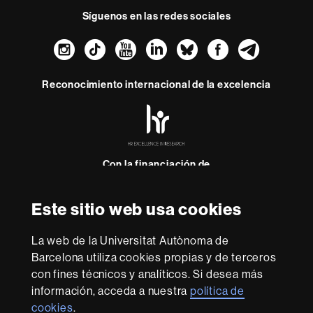
Síguenos en las redes sociales
Instagram
TikTok
YouTube
LinkedIn
Bluesky
Faceboo
Teleg
Reconocimiento internacional de la excelencia
HR
Excellence
in
Research
-
Con la financiación de
Euraxess
Este sitio web usa cookies
Sobre
esta
La web de la Universitat Autònoma de
Barcelona utiliza cookies propias y de terceros
web
Aviso legal
Protección de datos
Sobre el
con fines técnicos y analíticos. Si desea más
web
Accesibilidad web
Mapa del web UAB
información, acceda a nuestra
política de
cookies
.
Somos una universidad líder que imparte una docencia