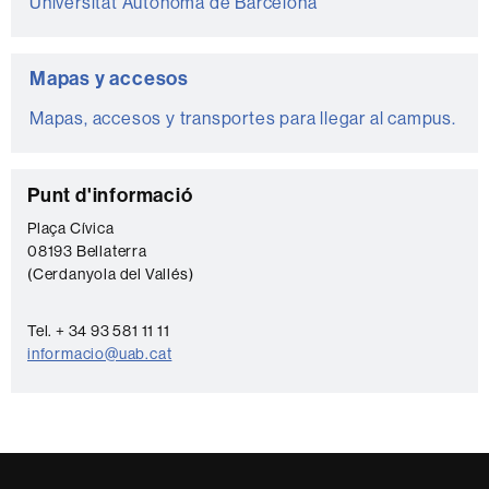
Universitat Autònoma de Barcelona
Mapas y accesos
Mapas, accesos y transportes para llegar al campus.
C
Punt d'informació
o
Plaça Cívica
08193 Bellaterra
n
(Cerdanyola del Vallés)
t
a
Tel. + 34 93 581 11 11
c
informacio@uab.cat
t
o