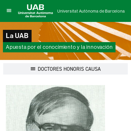
Universitat Autònoma de Barcelona
Clica
UAB
aquí
Universitat
para
Autònoma
desplegar
La UAB
de
el
Barcelona
menú
Apuesta por el conocimiento y la innovación
de
Universitat
Autònoma
de
Desplegar
DOCTORES HONORIS CAUSA
Barcelona
la
navegación