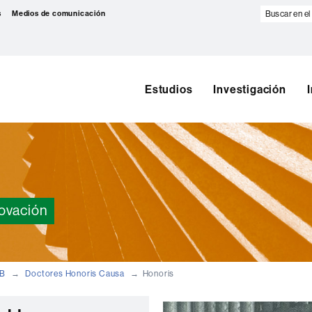
Buscar
s
Medios de comunicación
en
el
web
Estudios
Investigación
novación
AB
Doctores Honoris Causa
Honoris