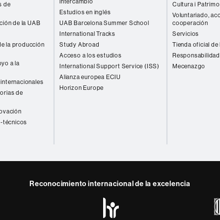
intercambio
s de
Cultura i Patrimo
Estudios en inglés
Voluntariado, acc
ación de la UAB
UAB Barcelona Summer School
cooperación
International Tracks
Servicios
e la producción
Study Abroad
Tienda oficial de
Acceso a los estudios
Responsabilidad
yo a la
International Support Service (ISS)
Mecenazgo
Alianza europea ECIU
internacionales
Horizon Europe
orias de
novación
o-técnicos
Reconocimiento internacional de la excelencia
HR
y
ebook
Telegram
Excellence