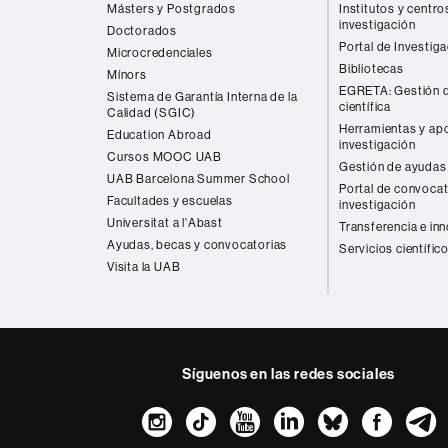
Másters y Postgrados
Institutos y centro
investigación
Doctorados
Portal de Investig
Microcredenciales
Bibliotecas
Mínors
EGRETA: Gestión d
Sistema de Garantía Interna de la
científica
Calidad (SGIC)
Herramientas y apo
Education Abroad
investigación
Cursos MOOC UAB
Gestión de ayudas 
UAB Barcelona Summer School
Portal de convocat
Facultades y escuelas
investigación
Universitat a l'Abast
Transferencia e in
Ayudas, becas y convocatorias
Servicios científic
Visita la UAB
Síguenos en las redes sociales
Instagram
TikTok
YouTube
LinkedIn
Bluesk
Fac