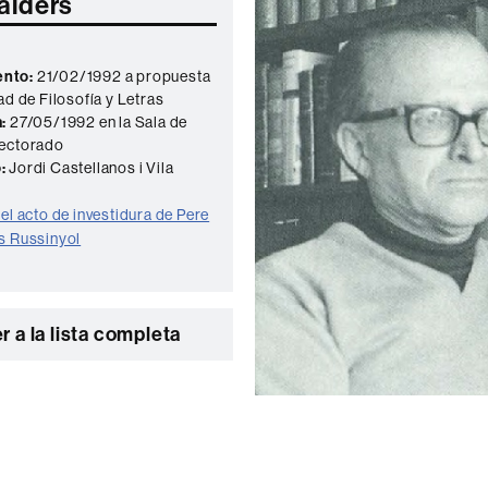
alders
nto:
21/02/1992 a propuesta
ad de Filosofía y Letras
:
27/05/1992 en la Sala de
Rectorado
:
Jordi Castellanos i Vila
el acto de investidura de Pere
s Russinyol
r a la lista completa