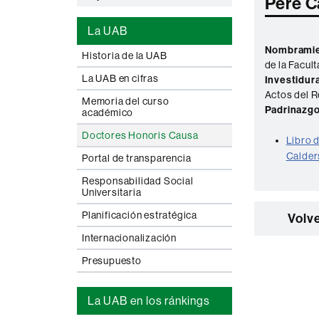
Pere C
La UAB
Nombramie
Historia de la UAB
de la Facult
La UAB en cifras
Investidura
Actos del 
Memoria del curso
Padrinazgo
académico
Doctores Honoris Causa
Libro d
Calder
Portal de transparencia
Responsabilidad Social
Universitaria
Planificación estratégica
Volve
Internacionalización
Presupuesto
La UAB en los ránkings