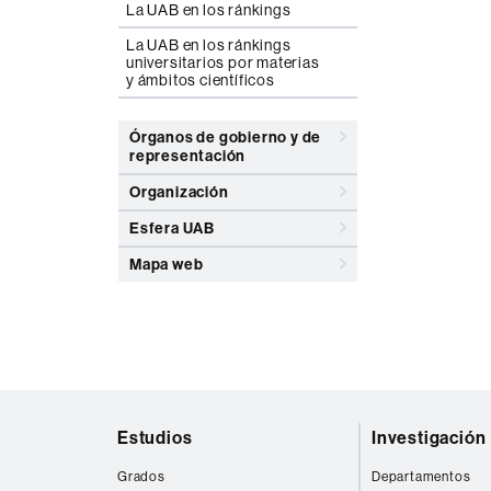
La UAB en los ránkings
La UAB en los ránkings
universitarios por materias
y ámbitos científicos
Órganos de gobierno y de
representación
Organización
Esfera UAB
Mapa web
Mapa
Estudios
Investigación
web
Grados
Departamentos