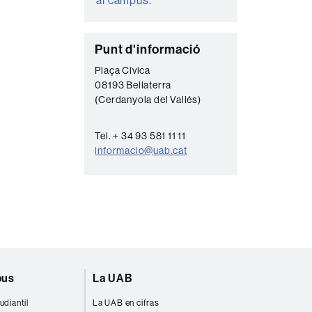
al campus.
C
Punt d'informació
o
Plaça Cívica
08193 Bellaterra
n
(Cerdanyola del Vallés)
t
a
Tel. + 34 93 581 11 11
c
informacio@uab.cat
t
o
pus
La UAB
udiantil
La UAB en cifras