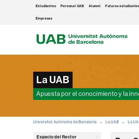
Estudiantes
Personal UAB
Alumni
Futuros estudiante
Empresas
U
A
B
La UAB
Apuesta por el conocimiento y la in
Universitat Autònoma de Barcelona
La UAB
La U
Espacio del Rector