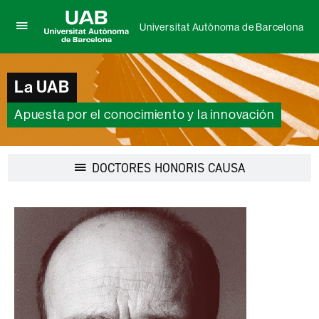
Universitat Autònoma de Barcelona
Clica
UAB
aquí
Universitat
para
Autònoma
desplegar
La UAB
de
el
Barcelona
menú
Apuesta por el conocimiento y la innovación
de
Universitat
Autònoma
de
Desplegar
DOCTORES HONORIS CAUSA
Barcelona
la
navegación