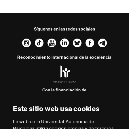
o
Síguenos en las redes sociales
Instagram
TikTok
YouTube
LinkedIn
Bluesky
Faceboo
Teleg
Reconocimiento internacional de la excelencia
HR
Excellence
in
Research
-
Con la financiación de
Euraxess
Este sitio web usa cookies
Sobre
esta
La web de la Universitat Autònoma de
Barcelona utiliza cookies propias y de terceros