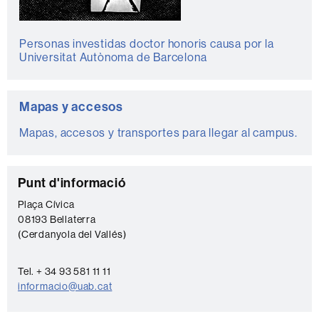
Personas investidas doctor honoris causa por la
Universitat Autònoma de Barcelona
Mapas y accesos
Mapas, accesos y transportes para llegar al campus.
C
Punt d'informació
o
Plaça Cívica
08193 Bellaterra
n
(Cerdanyola del Vallés)
t
a
Tel. + 34 93 581 11 11
c
informacio@uab.cat
t