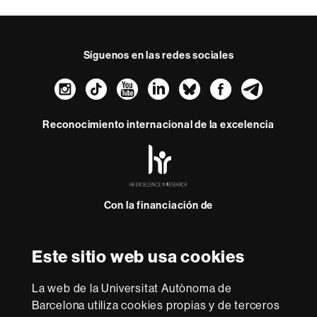
Síguenos en las redes sociales
Instagram
TikTok
YouTube
LinkedIn
Bluesky
Faceboo
Teleg
Reconocimiento internacional de la excelencia
HR
Excellence
in
Research
Con la financiación de
-
Euraxess
Este sitio web usa cookies
Sobre
esta
La web de la Universitat Autònoma de
web
Aviso legal
Protección de datos
Sobre el
Barcelona utiliza cookies propias y de terceros