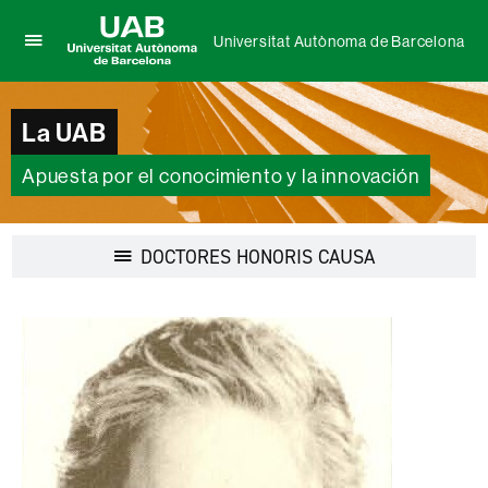
Universitat Autònoma de Barcelona
Clica
UAB
aquí
Universitat
para
Autònoma
La UAB
desplegar
de
el
Barcelona
menú
Apuesta por el conocimiento y la innovación
de
Universitat
Autònoma
Desplegar
DOCTORES HONORIS CAUSA
de
la
Barcelona
navegación