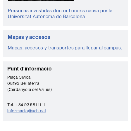
Personas investidas doctor honoris causa por la
Universitat Autònoma de Barcelona
Mapas y accesos
Mapas, accesos y transportes para llegar al campus.
C
Punt d'informació
o
Plaça Cívica
08193 Bellaterra
n
(Cerdanyola del Vallés)
t
a
Tel. + 34 93 581 11 11
c
informacio@uab.cat
t
o