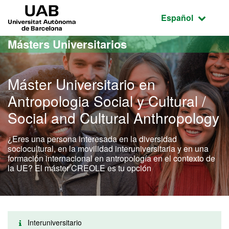
Acceso al contenido principal
Acceso a la navegación de la página
UAB Universitat Autònoma de Barcelona
Idioma seleccio
Español
Másters Universitarios
Máster Universitario en
Antropologia Social y Cultural /
Social and Cultural Anthropology
¿Eres una persona interesada en la diversidad
sociocultural, en la movilidad interuniversitaria y en una
formación internacional en antropología en el contexto de
la UE? El máster CREOLE es tu opción
Interuniversitario