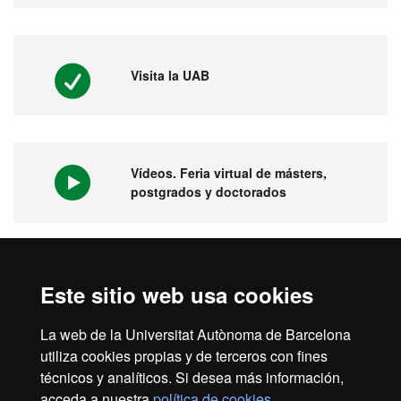
Visita la UAB
Vídeos. Feria virtual de másters,
postgrados y doctorados
1ª universidad en España y 149 del
Este sitio web usa cookies
mundo
La web de la Universitat Autònoma de Barcelona
utiliza cookies propias y de terceros con fines
técnicos y analíticos. Si desea más información,
acceda a nuestra
política de cookies
.