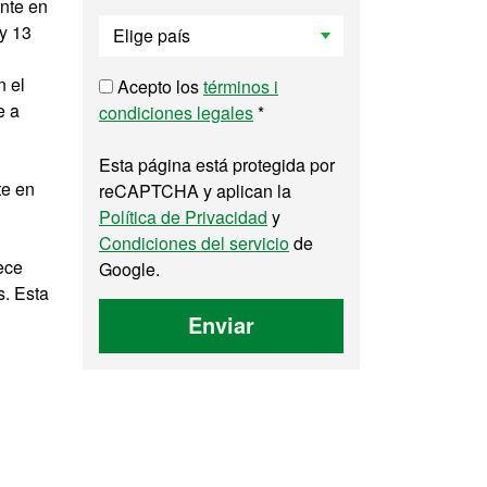
nte en
y 13
n el
Acepto los
términos i
e a
condiciones legales
*
Esta página está protegida por
te en
reCAPTCHA y aplican la
Política de Privacidad
y
Condiciones del servicio
de
ece
Google.
s. Esta
Enviar