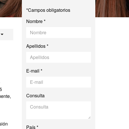
*Campos obligatorios
Nombre *
cial y Cultural / S
Apellidos *
E-mail *
e
5
Consulta
mente,
sión
País *