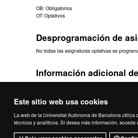
OB: Obligatorios
OT: Optativos
Desprogramación de asi
No todas las asignaturas optativas se program
Información adicional de
Plan de estudios del máster de Antropolog
Este sitio web usa cookies
La web de la Universitat Autònoma de Barcelona utiliza c
Aviso legal
Prot
técnicos y analíticos. Si desea más información, acceda