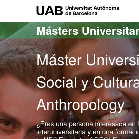
Acceso al contenido principal
Acceso a la navegación de la página
UAB Uni
Másters Universita
Máster Universi
Social y Cultura
Anthropology
¿Eres una persona interesada en la
interuniversitaria y en una formac