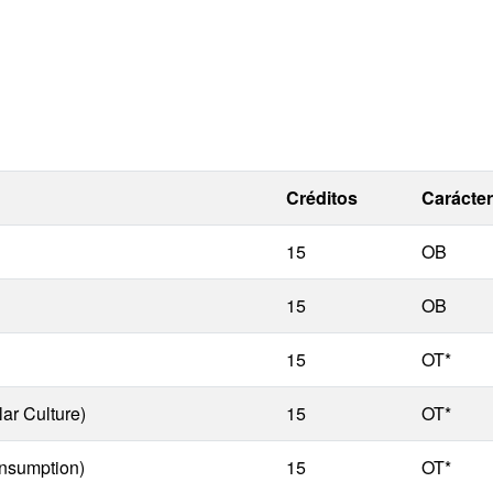
Créditos
Carácter
15
OB
15
OB
15
OT*
ar Culture)
15
OT*
onsumption)
15
OT*