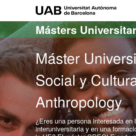
Acceso al contenido principal
Acceso a la navegación de la página
UAB Uni
Másters Universita
Máster Universi
Social y Cultura
Anthropology
¿Eres una persona interesada en la
interuniversitaria y en una formac