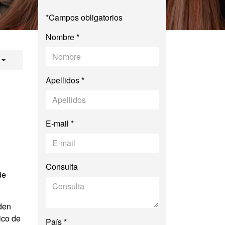
*Campos obligatorios
Nombre *
cial y Cultural / S
Apellidos *
E-mail *
Consulta
de
eden
ico de
País *