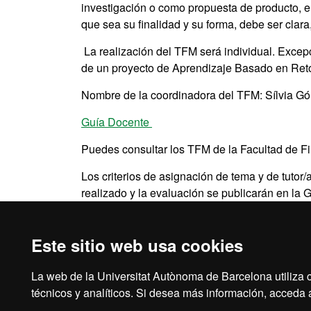
investigación o como propuesta de producto, e
que sea su finalidad y su forma, debe ser clara
La realización del TFM será individual. Excep
de un proyecto de Aprendizaje Basado en Retos
Nombre de la coordinadora del TFM:
Sílvia G
Guía Docente
Puedes consultar los TFM de la Facultad de Fil
Los criterios de asignación de tema y de tutor/a
realizado y la evaluación se publicarán en la 
en el
Protocol per al Treball Final de Màster de 
Este sitio web usa cookies
La web de la Universitat Autònoma de Barcelona utiliza c
Aviso legal
Prot
técnicos y analíticos. Si desea más información, acceda