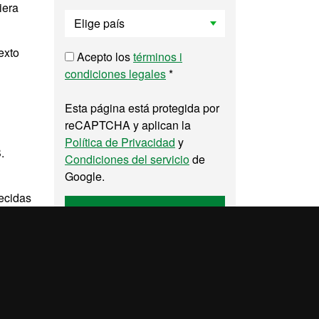
iera
exto
Acepto los
términos i
condiciones legales
*
Esta página está protegida por
reCAPTCHA y aplican la
Política de Privacidad
y
B.
Condiciones del servicio
de
Google.
lecidas
Enviar
pa del web UAB