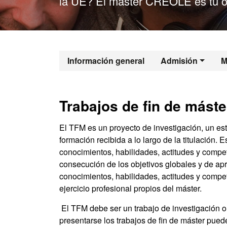
la UE? El máster CREOLE es tu o
Máster Oficial
Información general
Admisión
M
Trabajos de fin de máste
El TFM es un proyecto de investigación, un est
formación recibida a lo largo de la titulación. 
conocimientos, habilidades, actitudes y compet
consecución de los objetivos globales y de apr
conocimientos, habilidades, actitudes y compet
ejercicio profesional propios del máster.
El TFM debe ser un trabajo de investigación or
presentarse los trabajos de fin de máster pued