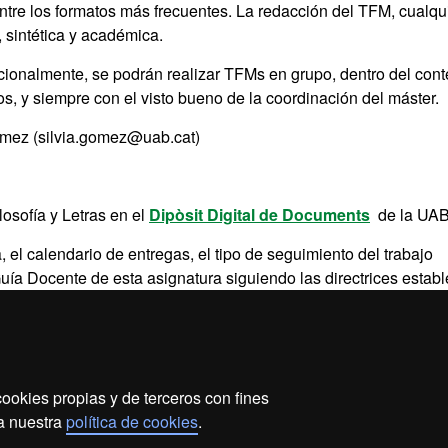
ntre los formatos más frecuentes. La redacción del TFM, cualqu
, sintética y académica.
cionalmente, se podrán realizar TFMs en grupo, dentro del cont
, y siempre con el visto bueno de la coordinación del máster.
ómez (silvia.gomez@uab.cat)
osofía y Letras en el
Dipòsit Digital de Documents
de la UA
, el calendario de entregas, el tipo de seguimiento del trabajo
Guía Docente de esta asignatura siguiendo las directrices estab
la Facultat de Filosofia i Lletres.
ookies propias y de terceros con fines
ección de datos
Sobre el web
Accesibilidad web
Ma
 a nuestra
política de cookies
.