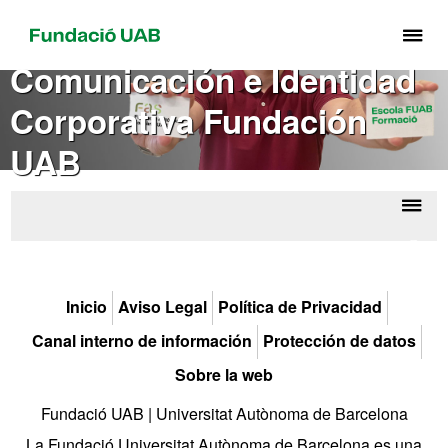
Cli
aq
Comunicación e Identidad
pa
Corporativa Fundación
de
el
UAB
me
de
Fu
Despl
Comu
UA
la
e Id
Corp
naveg
Fun
Inicio
Aviso Legal
Política de Privacidad
Canal interno de información
Protección de datos
Sobre la web
Fundació UAB | Universitat Autònoma de Barcelona
La Fundació Universitat Autònoma de Barcelona es una