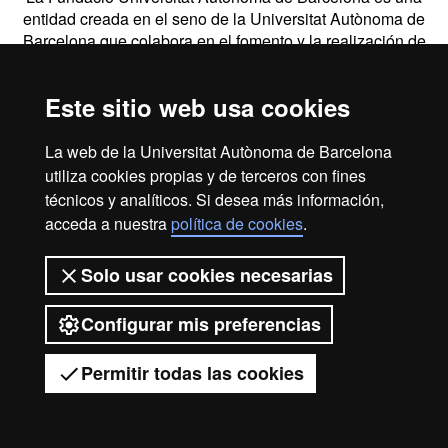
entidad creada en el seno de la Universitat Autònoma de
Barcelona que colabora en el fomento y la realización de
actividades docentes, de investigación y de acción social, y
en la prestación de servicios comerciales y de gestión
Este sitio web usa cookies
patrimonial vinculados a la actividad universitaria, dirigidos
tanto a la comunidad UAB como al público en general,
empresas e instituciones, a través de la coordinación de
La web de la Universitat Autònoma de Barcelona
diversas entidades y servicios.
utiliza cookies propias y de terceros con fines
técnicos y analíticos. Si desea más información,
2026 Universitat Autònoma de Barcelona
acceda a nuestra
política de cookies
.
Solo usar cookies necesarias
Configurar mis preferencias
Permitir todas las cookies