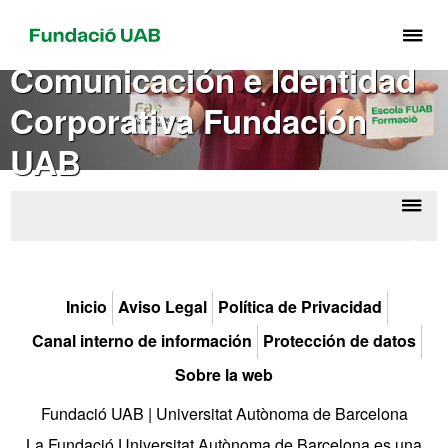
Cli
aq
Comunicación e Identidad
pa
Corporativa Fundación
de
el
UAB
me
de
Fu
Despl
Comu
UA
la
e Id
Corp
naveg
Fun
Inicio
Aviso Legal
Política de Privacidad
Canal interno de información
Protección de datos
Sobre la web
Fundació UAB | Universitat Autònoma de Barcelona
La Fundació Universitat Autònoma de Barcelona es una