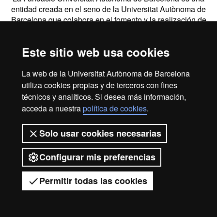
entidad creada en el seno de la Universitat Autònoma de
Barcelona que colabora en el fomento y la realización de
actividades docentes, de investigación y de acción social, y
en la prestación de servicios comerciales y de gestión
Este sitio web usa cookies
patrimonial vinculados a la actividad universitaria, dirigidos
tanto a la comunidad UAB como al público en general,
empresas e instituciones, a través de la coordinación de
La web de la Universitat Autònoma de Barcelona
diversas entidades y servicios.
utiliza cookies propias y de terceros con fines
técnicos y analíticos. Si desea más información,
2026 Universitat Autònoma de Barcelona
acceda a nuestra
política de cookies
.
Solo usar cookies necesarias
Configurar mis preferencias
Permitir todas las cookies