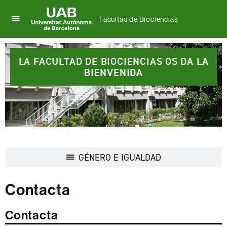
Facultad de Biociencias
Clica
UAB
aquí
Universitat
Destacados
para
Autònoma
desplegar
LA FACULTAD DE BIOCIENCIAS OS DA LA
de
el
BIENVENIDA
Barcelona
menú
de
Facultad
de
Biociencias
Desplegar
GÉNERO E IGUALDAD
la
navegación
Contacta
Contacta