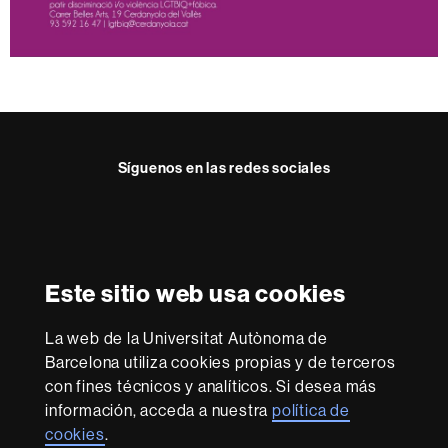
Síguenos en las redes sociales
Instagram
Reconocimiento internacional de la excelencia
HR
Este sitio web usa cookies
Excellence
in
La web de la Universitat Autònoma de
Research
Con la financiación de
-
Barcelona utiliza cookies propias y de terceros
Euraxess
con fines técnicos y analíticos. Si desea más
información, acceda a nuestra
política de
cookies
.
Sobre