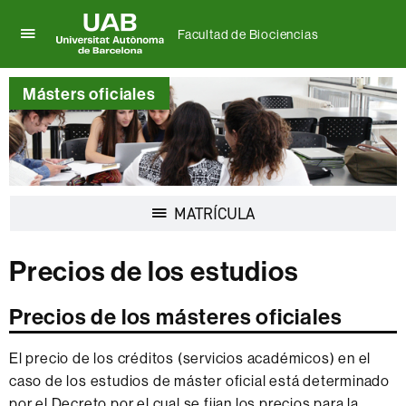
Facultad de Biociencias
Clica
UAB
aquí
Universitat
para
Másters oficiales
Autònoma
desplegar
de
el
Barcelona
menú
de
Facultad
de
Desplegar
MATRÍCULA
Biociencias
la
navegación
Precios de los estudios
Precios de los másteres oficiales
El precio de los créditos (servicios académicos) en el
caso de los estudios de máster oficial está determinado
por el Decreto por el cual se fijan los precios para la