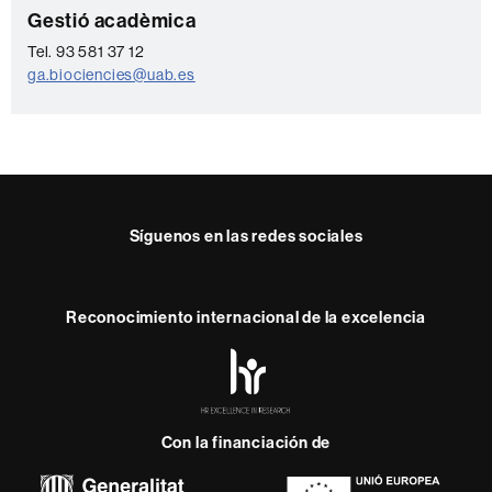
C
Gestió acadèmica
o
Tel. 93 581 37 12
ga.biociencies@uab.es
n
t
a
c
t
Síguenos en las redes sociales
o
Instagram
Reconocimiento internacional de la excelencia
HR
Excellence
in
Research
Con la financiación de
-
Euraxess