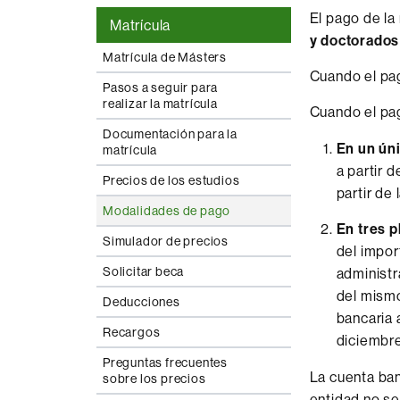
El pago de la
Matrícula
y doctorados
Matrícula de Másters
Cuando el pag
Pasos a seguir para
realizar la matrícula
Cuando el pag
Documentación para la
En un ún
matrícula
a partir 
Precios de los estudios
partir de
Modalidades de pago
En tres p
Simulador de precios
del impor
Solicitar beca
administr
del mismo
Deducciones
bancaria 
Recargos
diciembre
Preguntas frecuentes
La cuenta ban
sobre los precios
entidad no se