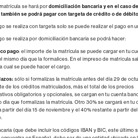
 matrícula se hará por
domiciliación bancaria y en el caso d
 también se podrá pagar con targeta de crédito o de débit
o se realiza con targeta solo se puede realizar el pago en u
o se realiza por domiciliación bancaria se podrá hacer:
ico pago
: el importe de la matrícula se puede cargar en tu c
del mismo día que la formalices. En el impreso de matrícula sa
 la cual se puede hacer el cargo.
lazos:
sólo si formalizas la matrícula antes del día 29 de oct
te de los créditos matriculados, más el total de los precios
ativos obligatorios y opcionales, se cargan en tu cuenta banca
 día que formalizas la matrícula. Otro 30% se cargará en tu 
a partir del día 15 de noviembre y el 40% restante a partir de
.
caria (que debe incluir los códigos IBAN y BIC, este último so
 encuentra en España), debe ser de una entidad ubicada en 