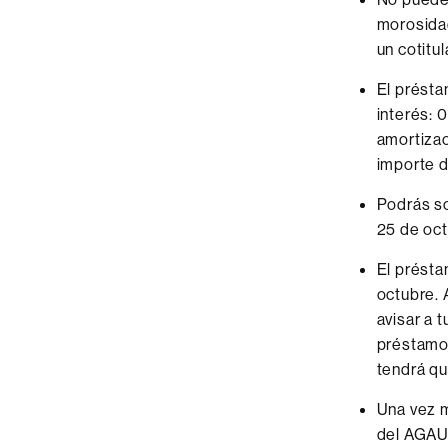
morosidad
un cotitu
El présta
interés: 
amortizac
importe d
Podrás so
25 de oct
El présta
octubre. 
avisar a 
préstamo 
tendrá qu
Una vez m
del AGAUR