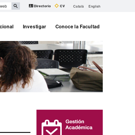
Directorio
CV
Català
English
cional
Investigar
Conoce la Facultad
Información
complementaria