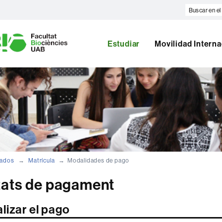
Buscar
en
U
el
A
web
Estudiar
Movilidad Interna
B
rados
Matrícula
Modalidades de pago
tats de pagament
lizar el pago