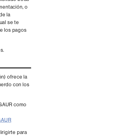
a
umentación, o
c
de la
ual se te
t
 de los pagos
o
s.
n) ofrece la
uerdo con los
o AGAUR como
AGAUR
rigirte para