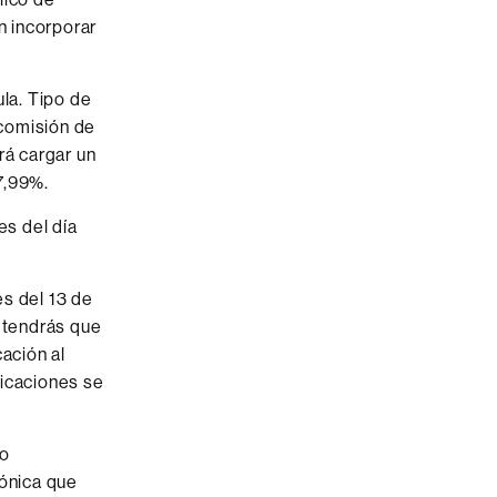
n incorporar
ula. Tipo de
 comisión de
rá cargar un
7,99%.
es del día
s del 13 de
, tendrás que
ación al
ficaciones se
co
rónica que