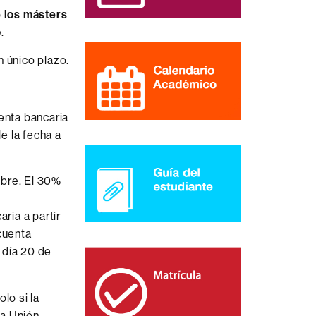
e los másters
o
.
n único plazo.
uenta bancaria
le la fecha a
ubre. El 30%
ria a partir
cuenta
l día 20 de
lo si la
la Unión