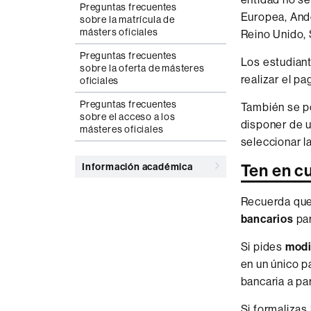
Preguntas frecuentes
Europea, Ando
sobre la matrícula de
másters oficiales
Reino Unido, 
Preguntas frecuentes
Los estudiant
sobre la oferta de másteres
realizar el p
oficiales
Preguntas frecuentes
También se po
sobre el acceso a los
disponer de u
másteres oficiales
seleccionar 
Ten en c
Información académica
Recuerda que 
bancarios
par
Si pides
modi
en un único p
bancaria a par
Si formalizas