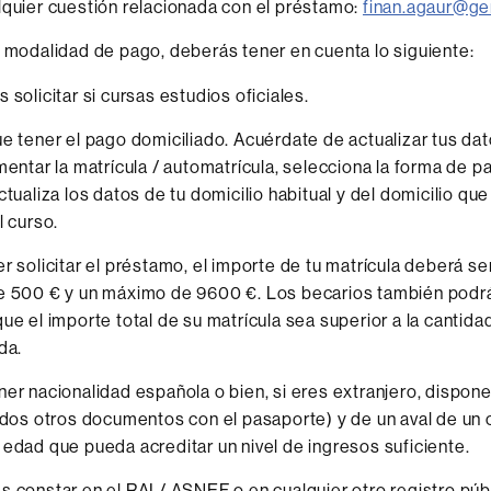
lquier cuestión relacionada con el préstamo:
finan.agaur@ge
a modalidad de pago, deberás tener en cuenta lo siguiente:
 solicitar si cursas estudios oficiales.
e tener el pago domiciliado. Acuérdate de actualizar tus da
mentar la matrícula / automatrícula, selecciona la forma de 
ctualiza los datos de tu domicilio habitual y del domicilio qu
l curso.
r solicitar el préstamo, el importe de tu matrícula deberá s
 500 € y un máximo de 9600 €. Los becarios también podrá 
ue el importe total de su matrícula sea superior a la cantid
da.
er nacionalidad española o bien, si eres extranjero, dispone
idos otros documentos con el pasaporte) y de un aval de un c
edad que pueda acreditar un nivel de ingresos suficiente.
 constar en el RAI / ASNEF o en cualquier otro registro púb