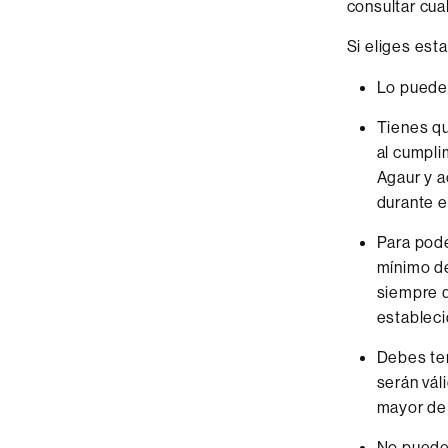
consultar cua
Si eliges est
Lo puedes
Tienes qu
al cumpli
Agaur y a
durante e
Para pode
mínimo de
siempre q
estableci
Debes ten
serán vál
mayor de 
No puedes