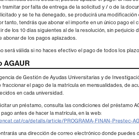
 tramitar por falta de entrega de la solicitud y / o de la doc
olicitado y se te ha denegado, se producirá una modificación 
por tanto, tendrás que abonar el importe en un único pago el c
ir de los 10 días siguientes al de la resolución, sin perjuicio
e abonar de los pagos aplazados.
no será válida si no haces efectivo el pago de todos los plazo
o AGAUR
ncia de Gestión de Ayudas Universitarias y de Investigació
e fraccionar el pago de la matrícula en mensualidades, de ac
ecidos en cada universidad.
licitar un préstamo, consulta las condiciones del préstam
pago antes de hacer la matrícula, en la web:
.gencat.cat/ca/detalls/article/PROGRAMA-FINAN-Prestec-
trarás una dirección de correo electrónico donde puedes di