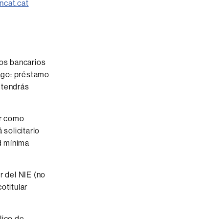
ncat.cat
tos bancarios
pago: préstamo
e tendrás
er como
solicitarlo
ad mínima
r del NIE (no
otitular
lico de