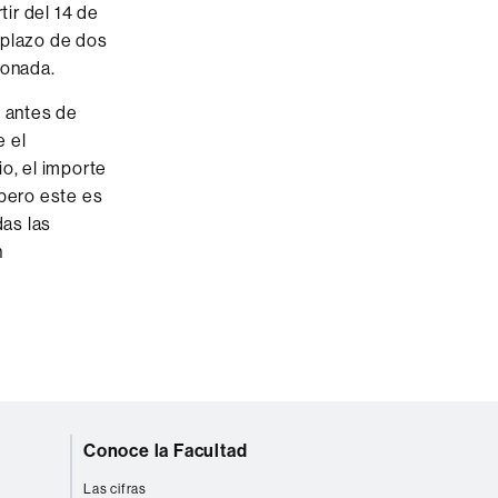
tir del 14 de
 plazo de dos
ionada.
, antes de
e el
o, el importe
 pero este es
das las
n
Conoce la Facultad
Las cifras