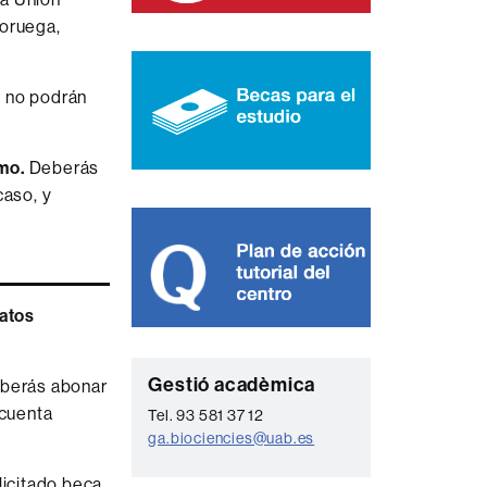
Noruega,
, no podrán
mo.
Deberás
caso, y
atos
C
Gestió acadèmica
deberás abonar
o
 cuenta
Tel. 93 581 37 12
ga.biociencies@uab.es
n
t
licitado beca