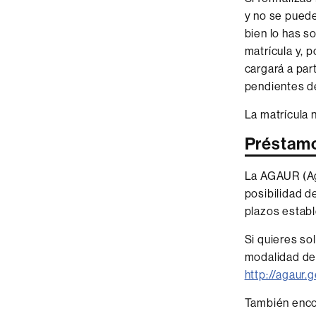
y no se puede
bien lo has s
matrícula y, 
cargará a part
pendientes d
La matrícula 
Préstam
La AGAUR (Age
posibilidad d
plazos establ
Si quieres so
modalidad de 
http://agaur
También encon