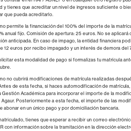
 y tienes que acreditar un nivel de ingresos suficiente o bie
lar que pueda acreditarlo.
mo permite la financiación del 100% del importe de la matríc
0% anual fijo. Comisión de apertura: 25 euros. No se aplicará
ión anticipada. En caso de impago, la entidad financiera pod
e 12 euros por recibo impagado y un interés de demora del 
licitar esta modalidad de pago si formalizas tu matrícula ant
ubre.
mo no cubrirá modificaciones de matrícula realizadas despué
Antes de esta fecha, si haces automodificación de matrícula
tu Gestión Académica para incorporar el importe de la modific
Agaur. Posteriormente a esta fecha, el importe de las modi
e abonar en un único pago y por domiciliación bancaria.
atriculado, tienes que esperar a recibir un correo electróni
 con información sobre la tramitación en la dirección elect