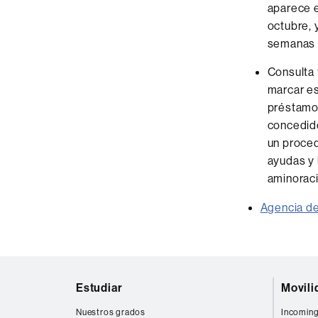
aparece e
octubre, 
semanas p
Consulta 
marcar es
préstamo.
concedido
un proced
ayudas y 
aminoraci
Agencia de
Mapa
Estudiar
Movili
web
Nuestros grados
Incoming