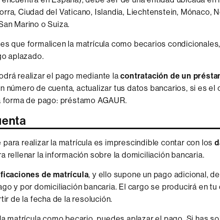
rra, Ciudad del Vaticano, Islandia, Liechtenstein, Mónaco, 
San Marino o Suiza.
es que formalicen la matrícula como becarios condicionales
ago aplazado.
drá realizar el pago mediante la
contratación de un présta
n número de cuenta, actualizar tus datos bancarios, si es el 
la forma de pago: préstamo AGAUR.
uenta
para realizar la matrícula es imprescindible contar con los
d
a rellenar la información sobre la domiciliación bancaria.
ficaciones de matrícula
, y ello supone un pago adicional, 
ago y por domiciliación bancaria. El cargo se producirá en tu
tir de la fecha de la resolución.
 la matrícula como becario, puedes aplazar el pago. Si has so