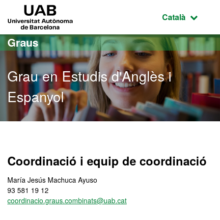
Ves al contingut principal
Ves a la navegació de la pàgina
UAB Universitat Autònoma de Barcelona
Idioma selecci
Català
Graus
Grau en Estudis d'Anglès i
Espanyol
Grau en Estudis d'Anglès 
Coordinació i equip de coordinació
María Jesús Machuca Ayuso
93 581 19 12
coordinacio.graus.combinats@uab.cat