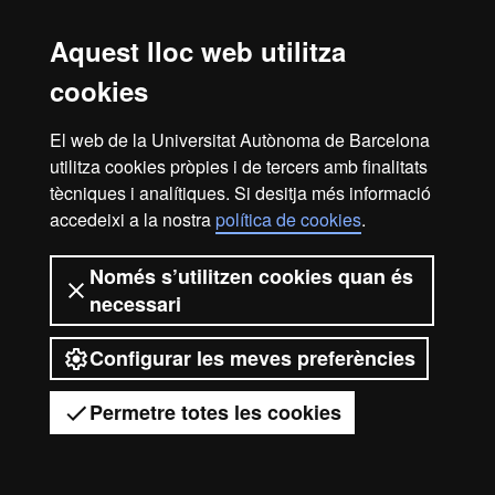
Aquest lloc web utilitza
Avís legal
Protecció de dades
Sobre el web
cookies
Accessibilitat web
Mapa del web UAB
2026 Universitat Autònoma de
El web de la Universitat Autònoma de Barcelona
utilitza cookies pròpies i de tercers amb finalitats
Barcelona
tècniques i analítiques. Si desitja més informació
accedeixi a la nostra
política de cookies
.
Només s’utilitzen cookies quan és
necessari
Configurar les meves preferències
Permetre totes les cookies
Tens dubtes?
Desplegar el menú mòbil