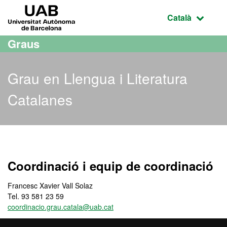
Ves al contingut principal
Ves a la navegació de la pàgina
UAB Universitat Autònoma de Barcelona
Idioma selecci
Català
Graus
Grau en Llengua i Literatura
Catalanes
Grau en Llengua i Literat
Coordinació i equip de coordinació
Francesc Xavier Vall Solaz
Tel. 93 581 23 59
coordinacio.grau.catala@uab.cat