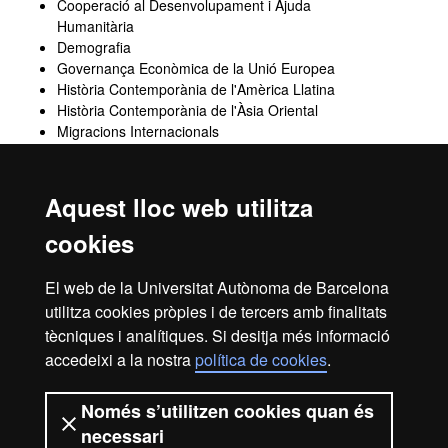
Cooperació al Desenvolupament i Ajuda
Humanitària
Demografia
Governança Econòmica de la Unió Europea
Història Contemporània de l'Amèrica Llatina
Història Contemporània de l'Àsia Oriental
Migracions Internacionals
Política Exterior Espanyola
Política Internacional del Medi Ambient
Problemes Actuals de les Relacions Internacionals
Aquest lloc web utilitza
Protecció Internacional dels Drets Humans
cookies
Relacions Internacionals de l'Orient Mitjà
Relacions Internacionals de l'Àsia Oriental
Religions i Política Global
El web de la Universitat Autònoma de Barcelona
utilitza cookies pròpies i de tercers amb finalitats
tècniques i analítiques. Si desitja més informació
Totes les assignatures optatives són de 6 crèdits excepte quan
accedeixi a la nostra
política de cookies
.
s'indica una alternativa.
Només s’utilitzen cookies quan és
necessari