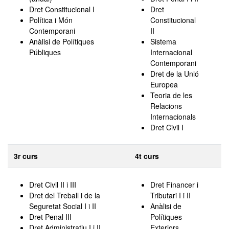
Dret Constitucional I
Dret
Política i Món
Constitucional
Contemporani
II
Anàlisi de Polítiques
Sistema
Públiques
Internacional
Contemporani
Dret de la Unió
Europea
Teoria de les
Relacions
Internacionals
Dret Civil I
3r curs
4t curs
Dret Civil II i III
Dret Financer i
Dret del Treball i de la
Tributari I i II
Seguretat Social I i II
Anàlisi de
Dret Penal III
Polítiques
Dret Administratiu I i II
Exteriors