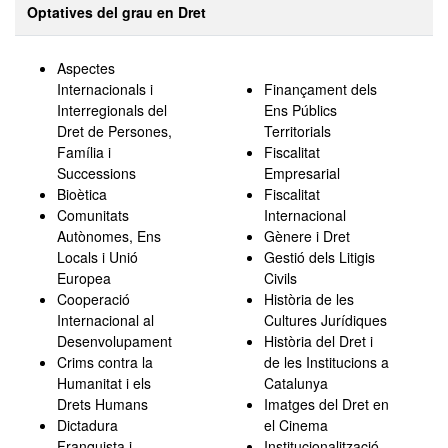
Optatives del grau en Dret
Aspectes
Internacionals i
Finançament dels
Interregionals del
Ens Públics
Dret de Persones,
Territorials
Família i
Fiscalitat
Successions
Empresarial
Bioètica
Fiscalitat
Comunitats
Internacional
Autònomes, Ens
Gènere i Dret
Locals i Unió
Gestió dels Litigis
Europea
Civils
Cooperació
Història de les
Internacional al
Cultures Jurídiques
Desenvolupament
Història del Dret i
Crims contra la
de les Institucions a
Humanitat i els
Catalunya
Drets Humans
Imatges del Dret en
Dictadura
el Cinema
Franquista i
Institucionalització