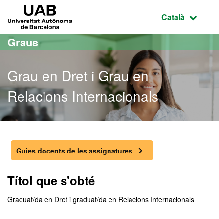
Ves al contingut principal
Ves a la navegació de la pàgina
UAB Universitat Autònoma de Barcelona
Idioma selecci
Català
Graus
Grau en Dret i Grau en
Relacions Internacionals
Grau en Dret i Grau en Re
Guies docents de les assignatures
Títol que s'obté
Graduat/da en Dret i graduat/da en Relacions Internacionals