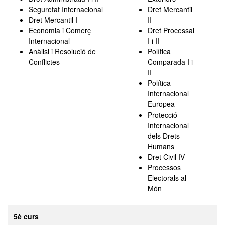
Seguretat Internacional
Dret Mercantil
Dret Mercantil I
II
Economia i Comerç
Dret Processal
Internacional
I i II
Anàlisi i Resolució de
Política
Conflictes
Comparada I i
II
Política
Internacional
Europea
Protecció
Internacional
dels Drets
Humans
Dret Civil IV
Processos
Electorals al
Món
5è curs