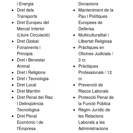
i Energia
Donacions
Dret dels
Manteniment de la
Transports
Pau i Polítiques
Dret Europeu del
Europees de
Mercat Interior
Defensa
(Lliure Circulació)
Multiculturalitat i
Dret Global:
Llibertat Religiosa
Fonaments i
Pràctiques en
Principis
Oficines Judicials /
Dret i Benestar
3 cr.
Animal
Pràctiques
Dret i Religions
Professionals / 12
Dret i Tecnologia
cr.
Dret Local
Prevenció de
Dret Marítim
Riscos Laborals
Dret Penal del Risc
Protecció Penal de
i Delinqüència
la Funció Pública
Tecnològica
Règim Jurídic de
Dret Penal
les Relacions
Econòmic i de
Laborals a les
l'Empresa
Administracions