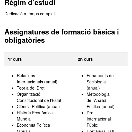
Règim d’estudi
Dedicació a temps complet
Assignatures de formació bàsica i
obligatòries
1r curs
2n curs
Relacions
Fonaments de
Internacionals (anual)
Sociologia
Teoria del Dret
(anual)
Organització
Metodologia
Constitucional de l’Estat
de l’Anàlisi
Ciència Política (anual)
Política (anual)
Història Econòmica
Dret
Mundial
Internacional
Economia Política
Públic
(anual)
Dret Penal I i II