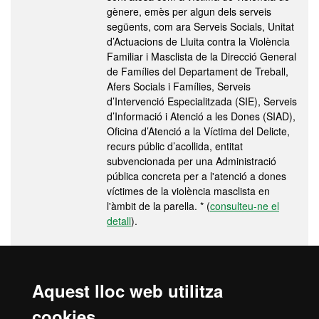
gènere, emès per algun dels serveis
següents, com ara Serveis Socials, Unitat
d’Actuacions de Lluita contra la Violència
Familiar i Masclista de la Direcció General
de Famílies del Departament de Treball,
Afers Socials i Famílies, Serveis
d’Intervenció Especialitzada (SIE), Serveis
d’Informació i Atenció a les Dones (SIAD),
Oficina d’Atenció a la Víctima del Delicte,
recurs públic d’acollida, entitat
subvencionada per una Administració
pública concreta per a l'atenció a dones
víctimes de la violència masclista en
l'àmbit de la parella. * (
consulteu-ne el
detall
).
La presentació de la documentació requerida en els terminis
Aquest lloc web utilitza
indicats és condició imprescindible per a dur a terme la gestió de
l'expedient acadèmic, per a formalitzar una nova matrícula o
cookies