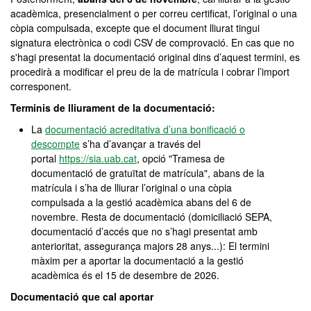
acadèmica, presencialment o per correu certificat, l’original o una
còpia compulsada, excepte que el document lliurat tingui
signatura electrònica o codi CSV de comprovació. En cas que no
s'hagi presentat la documentació original dins d’aquest termini, es
procedirà a modificar el preu de la de matrícula i cobrar l’import
corresponent.
Terminis de lliurament de la documentació:
La
documentació acreditativa d’una bonificació o
descompte
s’ha d’avançar a través del
portal
https://sia.uab.cat
, opció "Tramesa de
documentació de gratuïtat de matrícula", abans de la
matrícula i s’ha de lliurar l’original o una còpia
compulsada a la gestió acadèmica abans del 6 de
novembre. Resta de documentació (domiciliació SEPA,
documentació d’accés que no s’hagi presentat amb
anterioritat, assegurança majors 28 anys...): El termini
màxim per a aportar la documentació a la gestió
acadèmica és el 15 de desembre de 2026.
Documentació que cal aportar