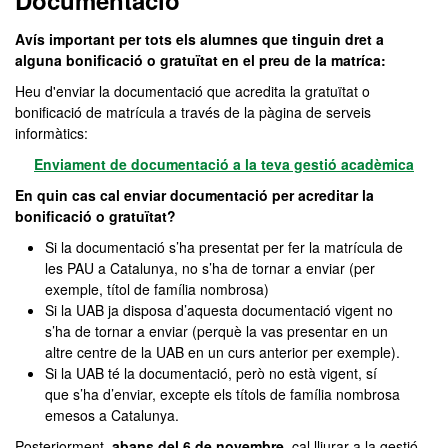
Documentació
Avís important per tots els alumnes que tinguin dret a
alguna bonificació o gratuïtat en el preu de la matríca:
Heu d'enviar la documentació que acredita la gratuïtat o
bonificació de matrícula a través de la pàgina de serveis
informàtics:
Enviament de documentació a la teva gestió acadèmica
En quin cas cal enviar documentació per acreditar la
bonificació o gratuïtat?
Si la documentació s’ha presentat per fer la matrícula de
les PAU a Catalunya, no s’ha de tornar a enviar (per
exemple, títol de família nombrosa)
Si la UAB ja disposa d’aquesta documentació vigent no
s’ha de tornar a enviar (perquè la vas presentar en un
altre centre de la UAB en un curs anterior per exemple).
Si la UAB té la documentació, però no està vigent, sí
que s’ha d’enviar, excepte els títols de família nombrosa
emesos a Catalunya.
Posteriorment,
abans del 6 de novembre
, cal lliurar a la gestió