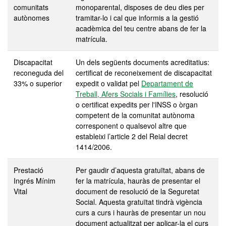
comunitats
monoparental, disposes de deu dies per
autònomes
tramitar-lo i cal que informis a la gestió
acadèmica del teu centre abans de fer la
matrícula.
Discapacitat
Un dels següents documents acreditatius:
reconeguda
del
certificat de reconeixement de discapacitat
33% o superior
expedit o validat pel
Departament de
Treball, Afers Socials i Famílies
, resolució
o certificat expedits per l'INSS o òrgan
competent de la comunitat autònoma
corresponent o qualsevol altre que
estableixi l’article 2 del Reial decret
1414/2006.
Prestació
Per gaudir d’aquesta gratuïtat, abans de
Ingrés Mínim
fer la matrícula, hauràs de presentar el
Vital
document de resolució de la Seguretat
Social. Aquesta gratuïtat tindrà vigència
curs a curs i hauràs de presentar un nou
document actualitzat per aplicar-la el curs