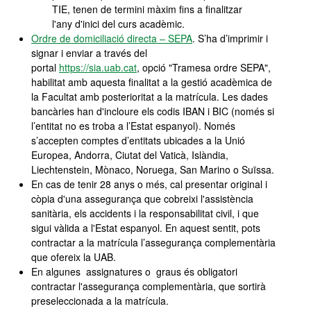
TIE, tenen de termini màxim fins a finalitzar
l'any d'inici del curs acadèmic.
Ordre de domiciliació directa – SEPA
. S’ha d’imprimir i
signar i enviar a través del
portal
https://sia.uab.cat
, opció "Tramesa ordre SEPA",
habilitat amb aquesta finalitat a la gestió acadèmica de
la Facultat amb posterioritat a la matrícula. Les dades
bancàries han d'incloure els codis IBAN i BIC (només si
l’entitat no es troba a l’Estat espanyol). Només
s’accepten comptes d’entitats ubicades a la Unió
Europea, Andorra, Ciutat del Vaticà, Islàndia,
Liechtenstein, Mònaco, Noruega, San Marino o Suïssa.
En cas de tenir 28 anys o més, cal presentar original i
còpia d'una assegurança que cobreixi l'assistència
sanitària, els accidents i la responsabilitat civil, i que
sigui vàlida a l'Estat espanyol. En aquest sentit, pots
contractar a la matrícula l’assegurança complementària
que ofereix la UAB.
En algunes assignatures o graus és obligatori
contractar l'assegurança complementària, que sortirà
preseleccionada a la matrícula.