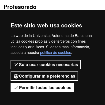
Profesorado
Profesorado de la titulación
Este sitio web usa cookies
La web de la Universitat Autònoma de Barcelona
Aviso legal
Protección de datos
Sobre el web
utiliza cookies propias y de terceros con fines
Accesibilidad web
Mapa del web UAB
técnicos y analíticos. Si desea más información,
acceda a nuestra
política de cookies
.
2026 Universitat Autònoma de
Barcelona
Solo usar cookies necesarias
Configurar mis preferencias
Permitir todas las cookies
Tienes dudas?
Desplegar el menú móvil