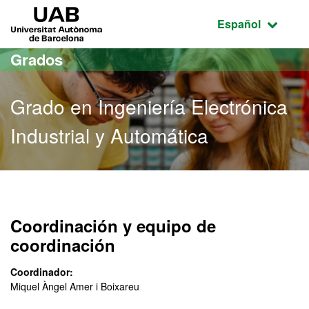
Acceso al contenido principal
Acceso a la navegación de la página
UAB Universitat Autònoma de Barcelona
Idioma seleccio
Español
Grados
Grado en Ingeniería Electrónica
Industrial y Automática
Grado en Ingeniería Electr
Coordinación y equipo de
coordinación
Coordinador:
Miquel Àngel Amer i Boixareu