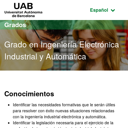
Acceso al contenido principal
Acceso a la navegación de la página
UAB Universitat Autònoma de Barcelona
Idioma seleccio
Español
Grados
Grado en Ingeniería Electrónica
Industrial y Automática
Grado en Ingeniería Electr
Conocimientos
Identificar las necesidades formativas que le serán útiles
para resolver con éxito nuevas situaciones relacionadas
con la ingeniería industrial electrónica y automática.
Identificar la legislación necesaria para el ejercicio de la