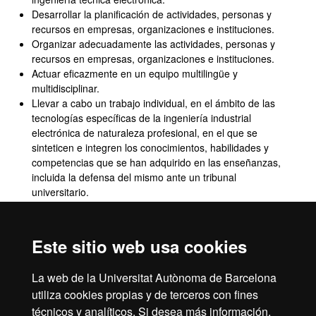
Desarrollar la planificación de actividades, personas y
recursos en empresas, organizaciones e instituciones.
Organizar adecuadamente las actividades, personas y
recursos en empresas, organizaciones e instituciones.
Actuar eficazmente en un equipo multilingüe y
multidisciplinar.
Llevar a cabo un trabajo individual, en el ámbito de las
tecnologías específicas de la ingeniería industrial
electrónica de naturaleza profesional, en el que se
sinteticen e integren los conocimientos, habilidades y
competencias que se han adquirido en las enseñanzas,
incluida la defensa del mismo ante un tribunal
universitario.
Actuar en el ejercicio profesional del ámbito de la
ingeniería industrial con responsabilidad ética y con
respeto por los derechos y deberes fundamentales, la
Este sitio web usa cookies
diversidad y los valores democráticos, desigualdades
por razón de género, el impacto social, económico y
La web de la Universitat Autònoma de Barcelona
medioambiental.
utiliza cookies propias y de terceros con fines
técnicos y analíticos. Si desea más información,