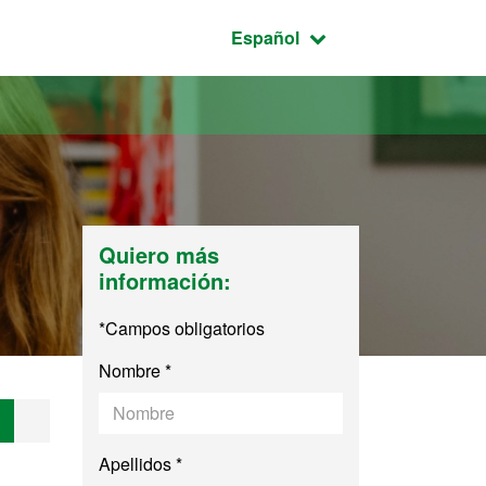
Idioma seleccionado:
Español
Quiero más
información:
*Campos obligatorios
Nombre *
Industrial y Autom
Apellidos *