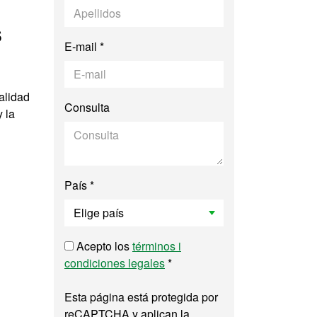
s
E-mail *
alidad
Consulta
 la
País *
Acepto los
términos i
condiciones legales
*
Esta página está protegida por
reCAPTCHA y aplican la