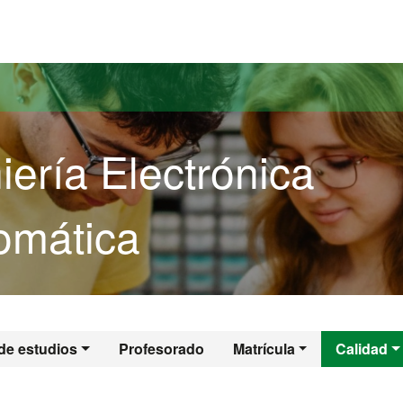
versitat Autònoma de Barcelona
ería Electrónica
tomática
niería Electrónica 
de estudios
Profesorado
Matrícula
Calidad