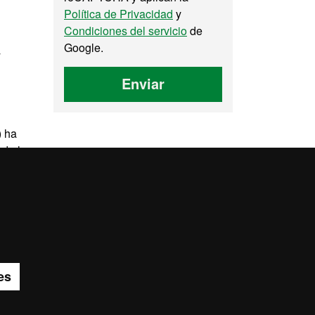
Política de Privacidad
y
Condiciones del servicio
de
Google.
y
Enviar
) ha
 de la
pa del web UAB
es