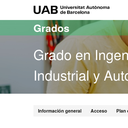
Acceso al contenido principal
Acceso a la navegación de la página
UAB Uni
Grados
Grado en Ingeni
Industrial y Au
Grado en Inge
Información general
Acceso
Plan 