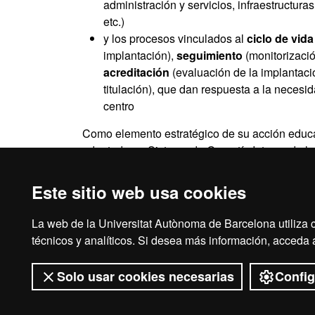
administración y servicios, infraestructur
etc.)
y los procesos vinculados al
ciclo de vida
implantación),
seguimiento
(monitorizació
acreditación
(evaluación de la implantació
titulación), que dan respuesta a la necesid
centro
Como elemento estratégico de su acción educat
adoptado un Sistema de Garantía Interna de la
comunidad académica la plena satisfacción de
Este sitio web usa cookies
La web de la Universitat Autònoma de Barcelona utiliza c
Aviso legal
Prot
técnicos y analíticos. Si desea más información, acceda
Solo usar cookies necesarias
Config