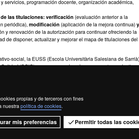
as y servicios, programación docente, organización académica,
 de las titulaciones: verificación
(evaluación anterior a la
n periódica),
modificación
(aplicación de la mejora continua)
n y renovación de la autorización para continuar ofreciendo la
ad de disponer, actualizar y mejorar el mapa de titulaciones del
ivo-social, la EUSS (Escola Universitària Salesiana de Sarrià
 Calidad (SGIQ) que asegure a los alumnos y a otros colectivos
 sus necesidades y expectativas. Más información
aquí
.
ookies propias y de terceros con fines
ección de datos
Sobre el web
Accesibilidad web
Ma
 a nuestra
política de cookies
.
2026 Universitat Autònoma de Barcelona
urar mis preferencias
Permitir todas las cooki