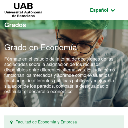
Acceso al contenido principal
Acceso a la navegación de la página
UAB Universitat Autònoma de Barcelona
Idioma seleccio
Español
Grados
Grado en Economía
Fórmate en el estudio de la toma de decisiones de las
sociedades sobre la asignación de los recursos
disponibles entre diferentes alternativas. Estudia cómo
funcionan los mercados y aprende cómo evaluar los
resultados de diferentes políticas públicas y mejorar la
situación de los parados, combatir la desigualdad o
estimular el desarrollo económico
Facultad de Economía y Empresa