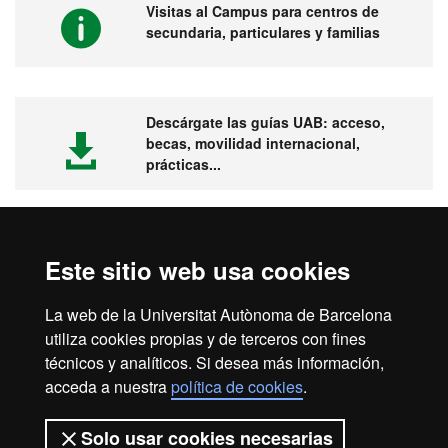
Visitas al Campus para centros de
secundaria, particulares y familias
Descárgate las guías UAB: acceso,
becas, movilidad internacional,
prácticas...
Este sitio web usa cookies
Visita la UAB
La web de la Universitat Autònoma de Barcelona
utiliza cookies propias y de terceros con fines
técnicos y analíticos. Si desea más información,
acceda a nuestra
política de cookies
.
Aviso legal
Protección de datos
Sobre el web
Solo usar cookies necesarias
Accesibilidad web
Mapa del web UAB