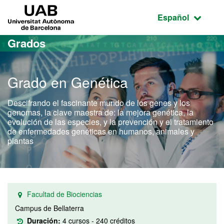
Acceso al contenido principal
Acceso a la navegación de la página
UAB Universitat Autònoma de Barcelona
Idioma seleccio
Español
Grados
Grado en Genética
Descifrando el fascinante mundo de los genes y los
genomas, la clave maestra de: la mejora genética, la
evolución de las especies, y la prevención y el tratamiento
de enfermedades genéticas en humanos, animales y
plantas
Facultad de Biociencias
Campus de Bellaterra
Duración:
4 cursos - 240 créditos