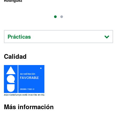
Rodriguez
al
Prácticas
Calidad
Más información