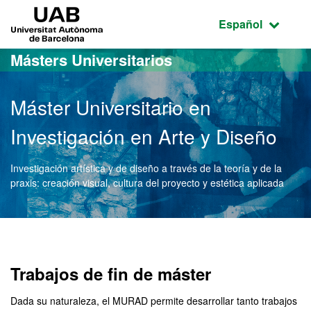
Acceso al contenido principal
Acceso a la navegación de la página
UAB Universitat Autònoma de Barcelona
Idioma seleccio
Español
Másters Universitarios
Máster Universitario en
Investigación en Arte y Diseño
Investigación artística y de diseño a través de la teoría y de la
praxis: creación visual, cultura del proyecto y estética aplicada
Máster Oficial - Investiga
Trabajos de fin de máster
Dada su naturaleza, el MURAD permite desarrollar tanto trabajos