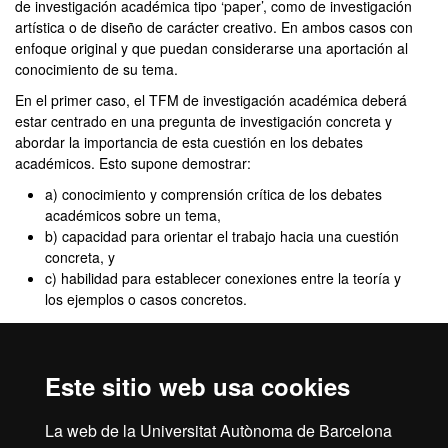
de investigación académica tipo ‘paper’, como de investigación
artística o de diseño de carácter creativo. En ambos casos con
enfoque original y que puedan considerarse una aportación al
conocimiento de su tema.
En el primer caso, el TFM de investigación académica deberá
estar centrado en una pregunta de investigación concreta y
abordar la importancia de esta cuestión en los debates
académicos. Esto supone demostrar:
a) conocimiento y comprensión crítica de los debates
académicos sobre un tema,
b) capacidad para orientar el trabajo hacia una cuestión
concreta, y
c) habilidad para establecer conexiones entre la teoría y
los ejemplos o casos concretos.
En el caso de los proyectos artísticos y de diseño el alumno
podrá proponer contenidos de carácter creativo y se acordará el
nivel de realización y resolución que permita su exposición
Este sitio web usa cookies
pública. El trabajo incluirá una memoria razonada del proyecto
incluyendo el propósito, los referentes comentados, y la
La web de la Universitat Autònoma de Barcelona
descripción pormenorizada del proceso de producción.”