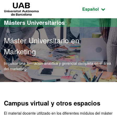
Acceso al contenido principal
Acceso a la navegación de la página
UAB Universitat Autònoma de Barcelona
Idioma seleccio
Español
Másters Universitarios
Máster Universitario en
Marketing
Impulsar una formación analítica y gerencial completa en el área
del marketing
Máster Oficial - Marketing
Campus virtual y otros espacios
El material docente utilizado en los diferentes módulos del máster