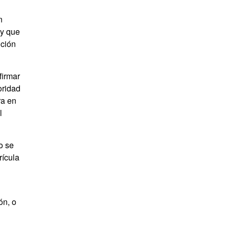
n
ay que
ición
firmar
oridad
ra en
l
o se
rícula
ón, o