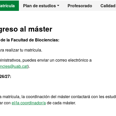
l - Genética Avanz
atrícula
Plan de estudios
Profesorado
Calidad
greso al máster
de la Facultad de Biociencias:
ra realizar tu matrícula.
nistrativos, puedes enviar un correo electrónico a
encies@uab.cat
).
26/27:
a matrícula, la coordinación del máster contactará con les estud
tar con
el/la coordinador/a
de cada máster.