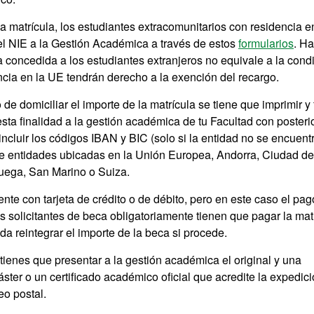
la matrícula, los estudiantes extracomunitarios con residencia e
el NIE a la Gestión Académica a través de estos
formularios
. H
a concedida a los estudiantes extranjeros no equivale a la cond
ncia en la UE tendrán derecho a la exención del recargo.
de domiciliar el importe de la matrícula se tiene que imprimir y 
esta finalidad a la gestión académica de tu Facultad con posteri
incluir los códigos IBAN y BIC (solo si la entidad no se encuent
de entidades ubicadas en la Unión Europea, Andorra, Ciudad de
ruega, San Marino o Suiza.
te con tarjeta de crédito o de débito, pero en este caso el pag
 solicitantes de beca obligatoriamente tienen que pagar la mat
da reintegrar el importe de la beca si procede.
 tienes que presentar a la gestión académica el original y una
áster o un certificado académico oficial que acredite la expedici
eo postal.