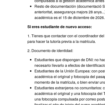
compulsada a la gestión académica antes 
Resto de documentación (documentació S
anterioritat, assegurança majors 28 anys..
académica es el 15 de diciembre de 2026.
Si eres estudiante de nuevo acceso:
1. Tienes que contactar con el coordinador del
para hacer la tutoría previa a la matrícula.
2. Documento de identidad:
Estudiantes que dispongan de DNI: no hace
necesario llevarlo a efectos de identificac
Estudiantes de la Unión Europea: con poste
académica el original y fotocopia del pasap
momento de la matrícula, o bien enviar un
Estudiantes extranjeros no comunitarios: co
académica el original y una fotocopia del TI
una fotocopia compulsada por correo posta
finalizar el año de inicio del curso académ