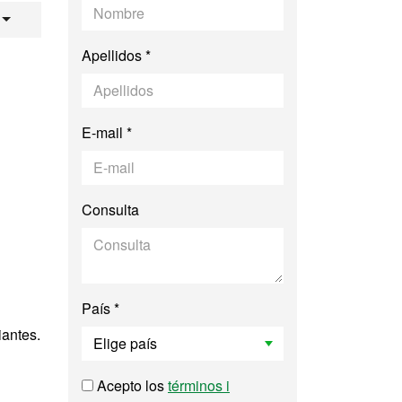
ada / Advanced Gen
Apellidos *
E-mail *
Consulta
País *
iantes.
Acepto los
términos i