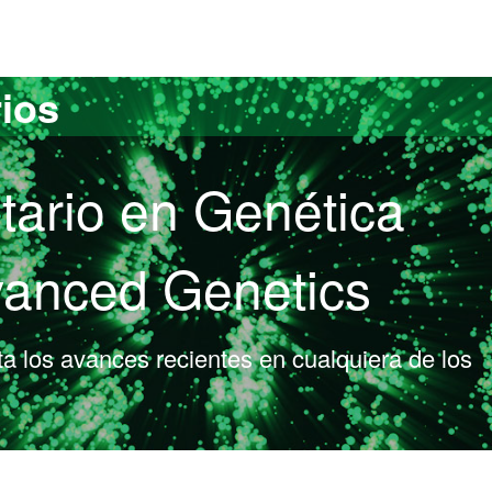
versitat Autònoma de Barcelona
rios
tario en Genética
vanced Genetics
a los avances recientes en cualquiera de los