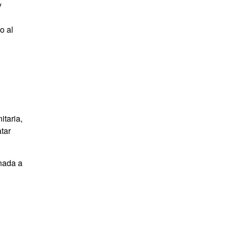
y
o al
itaria,
tar
onada a