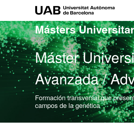
Acceso al contenido principal
Acceso a la navegación de la página
UAB Uni
Másters Universita
Máster Universi
Avanzada / Ad
Formación transversal que present
campos de la genética