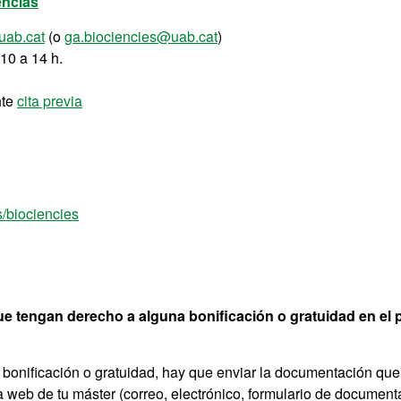
encias
uab.cat
(o
ga.biociencies@uab.cat
)
10 a 14 h.
nte
cita previa
s/biociencies
e tengan derecho a alguna bonificación o gratuidad en el 
a bonificación o gratuidad, hay que enviar la documentación que
ha web de tu máster (correo, electrónico, formulario de document