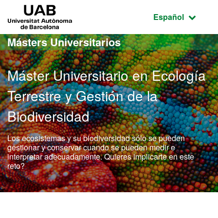
Acceso al contenido principal
Acceso a la navegación de la página
UAB Universitat Autònoma de Barcelona
Idioma seleccio
Español
Másters Universitarios
Máster Universitario en Ecología
Terrestre y Gestión de la
Biodiversidad
Los ecosistemas y su biodiversidad sólo se pueden
gestionar y conservar cuando se pueden medir e
interpretar adecuadamente. Quieres implicarte en este
reto?
Máster Oficial - Ecología 