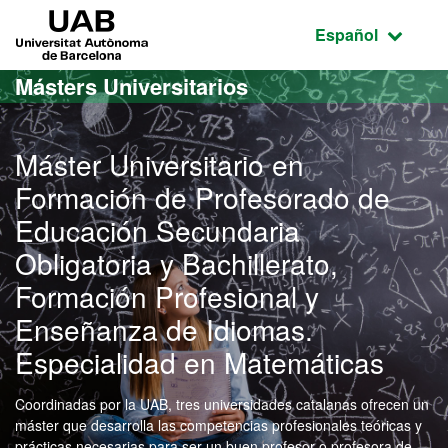
Acceso al contenido principal
Acceso a la navegación de la página
UAB Universitat Autònoma de Barcelona
Idioma seleccio
Español
Másters Universitarios
Máster Universitario en
Formación de Profesorado de
Educación Secundaria
Obligatoria y Bachillerato,
Formación Profesional y
Enseñanza de Idiomas.
Especialidad en Matemáticas
Coordinadas por la UAB, tres universidades catalanas ofrecen un
máster que desarrolla las competencias profesionales teóricas y
prácticas necesarias para ser un buen profesor o profesora de