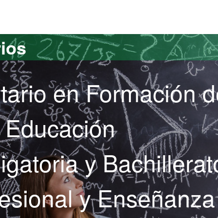
versitat Autònoma de Barcelona
rios
itario en Formación d
e Educación
gatoria y Bachillerat
esional y Enseñanza