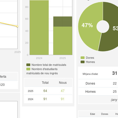
80
60
47%
5
40
20
2025
0
Dones
2024
2025
Homes
Nombre total de matriculats
Nombre d'estudiants
31
matriculats de nou ingrés
Mitjana d'edat
ferta
Total
Nous
Dones
22
120
64
47
2025
Homes
25
91
91
2024
(any
Edat
Dones
H