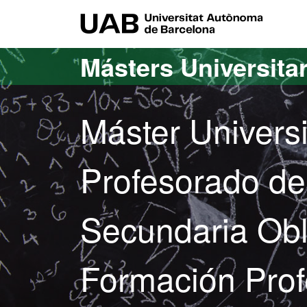
Acceso al contenido principal
Acceso a la navegación de la página
UAB Uni
Másters Universita
Máster Univers
Profesorado d
Secundaria Obli
Formación Prof