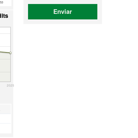
53
Enviar
its
2025
a