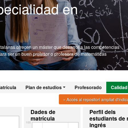
pecialidad en
talanas ofrecen un máster que desarrolla las competencias
para ser un buen profesor o profesora de matemáticas
atrícula
Plan de estudios
Profesorado
Calidad
» Accés al repositori ampliat d'indi
Dades de
Perfil dels
matrícula
estudiants de
100
ingrés