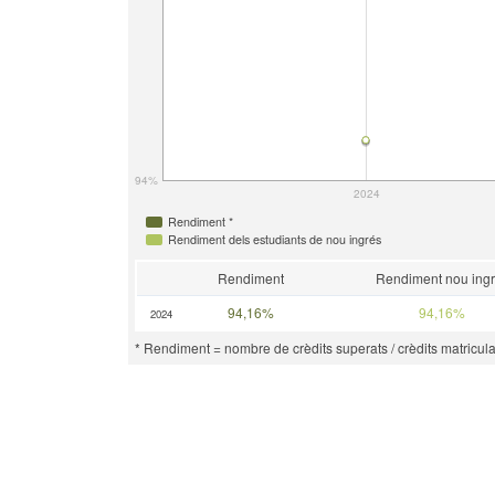
94%
2024
Rendiment *
Rendiment dels estudiants de nou ingrés
Rendiment
Rendiment nou ing
94,16%
94,16%
2024
* Rendiment = nombre de crèdits superats / crèdits matricula