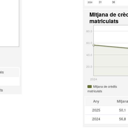
31
38
2024
Mitjana de crèd
matriculats
80.0
60.0
40.0
20.0
rés
2024
Mitjana de crèdits
ts
matriculats
Any
Mitjan
2025
50,1
2024
56,8