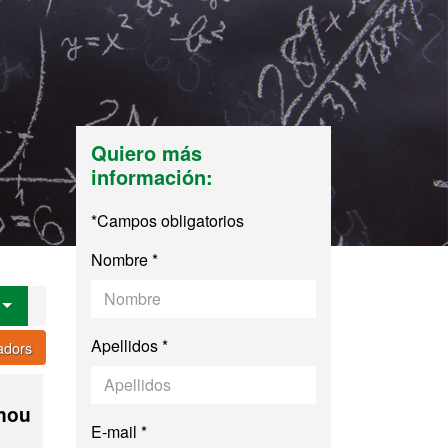
Quiero más
información:
*Campos obligatorios
Nombre *
Apellidos *
cadors
 nou
E-mail *