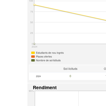
100
75
50
25
0
2024
Estudiants de nou ingrés
Places ofertes
Nombre de sol·licituds
Sol·licituds
O
0
2024
Rendiment
95%