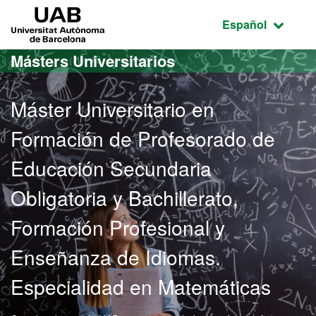
Acceso al contenido principal
Acceso a la navegación de la página
UAB Universitat Autònoma de Barcelona
Idioma seleccio
Español
Másters Universitarios
Máster Universitario en
Formación de Profesorado de
Educación Secundaria
Obligatoria y Bachillerato,
Formación Profesional y
Enseñanza de Idiomas.
Especialidad en Matemáticas