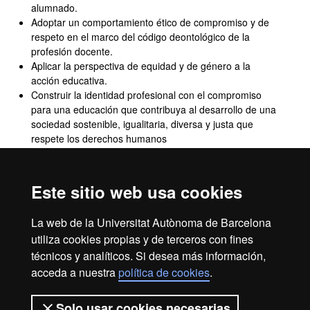
alumnado.
Adoptar un comportamiento ético de compromiso y de
respeto en el marco del código deontológico de la
profesión docente.
Aplicar la perspectiva de equidad y de género a la
acción educativa.
Construir la identidad profesional con el compromiso
para una educación que contribuya al desarrollo de una
sociedad sostenible, igualitaria, diversa y justa que
respete los derechos humanos
Aplicar los contenidos disciplinares y del currículum de
matemáticas desde una visión de alfabetización y
educación para todos.
Este sitio web usa cookies
Trabajar en equipo de forma cooperativa para la co-
creación de propuestas, diseños y actuaciones
La web de la Universitat Autònoma de Barcelona
conjuntas.
utiliza cookies propias y de terceros con fines
técnicos y analíticos. Si desea más información,
acceda a nuestra
política de cookies
.
Aviso legal
Protección de datos
Sobre el web
Solo usar cookies necesarias