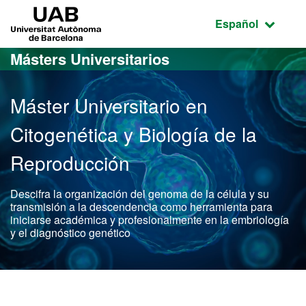
Acceso al contenido principal
Acceso a la navegación de la página
UAB Universitat Autònoma de Barcelona
Idioma seleccio
Español
Másters Universitarios
Máster Universitario en
Citogenética y Biología de la
Reproducción
Descifra la organización del genoma de la célula y su
transmisión a la descendencia como herramienta para
iniciarse académica y profesionalmente en la embriología
y el diagnóstico genético
Máster Oficial - Citogenét