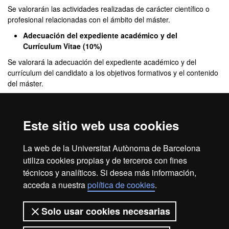
Se valorarán las actividades realizadas de carácter científico o
profesional relacionadas con el ámbito del máster.
Adecuación del expediente académico y del
C
urrículum Vitae (10%)
Se valorará la adecuación del expediente académico y del
currículum del candidato a los objetivos formativos y el contenido
del máster.
Carta de motivación (10%)
Este sitio web usa cookies
Complementos de formación
La web de la Universitat Autònoma de Barcelona
No se prevén complementos de formación.
utiliza cookies propias y de terceros con fines
técnicos y analíticos. Si desea más información,
acceda a nuestra
política de cookies
.
Aviso legal
Protección de datos
Sobre el web
Solo usar cookies necesarias
Accesibilidad web
Mapa del web UAB