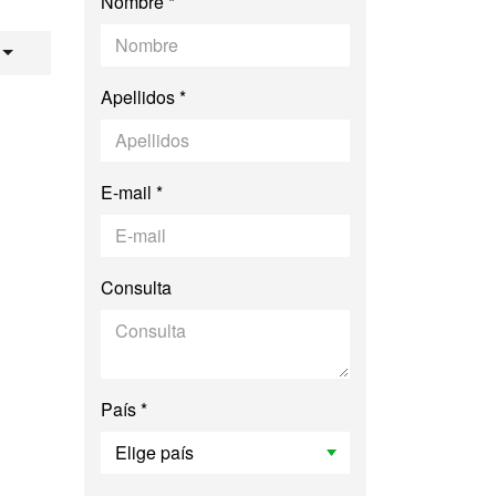
Nombre *
Biología de la Repr
Apellidos *
E-mail *
Consulta
País *