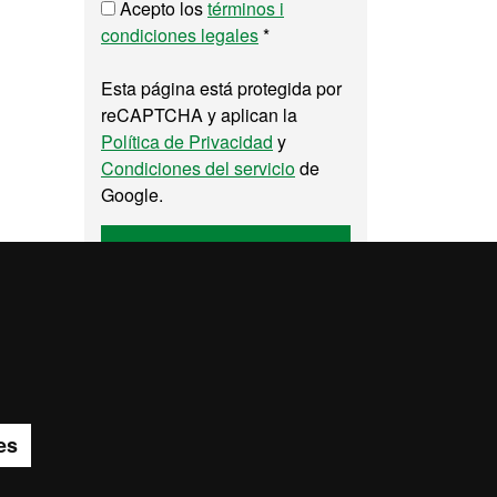
Acepto los
términos i
condiciones legales
*
Esta página está protegida por
reCAPTCHA y aplican la
Política de Privacidad
y
Condiciones del servicio
de
Google.
Enviar
pa del web UAB
es