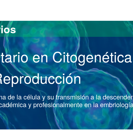
versitat Autònoma de Barcelona
rios
tario en Citogenética
 Reproducción
ma de la célula y su transmisión a la descende
cadémica y profesionalmente en la embriología