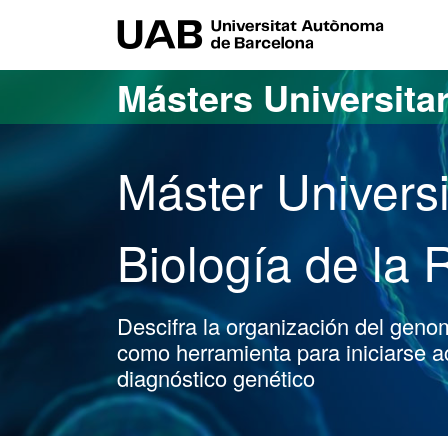
Acceso al contenido principal
Acceso a la navegación de la página
UAB Uni
Másters Universita
Máster Universi
Biología de la
Descifra la organización del geno
como herramienta para iniciarse a
diagnóstico genético