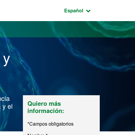
Idioma seleccionado:
Español
 y
ncia
Quiero más
 y el
información:
*Campos obligatorios