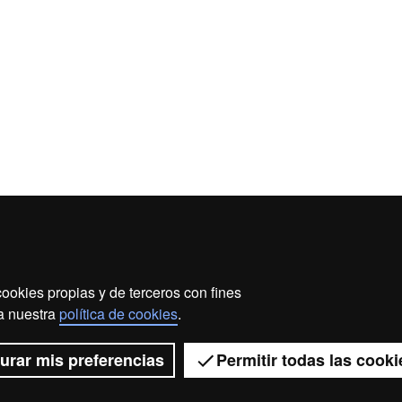
ookies propias y de terceros con fines
ección de datos
Sobre el web
Accesibilidad web
Ma
 a nuestra
política de cookies
.
2026 Universitat Autònoma de Barcelona
urar mis preferencias
Permitir todas las cooki