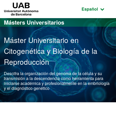
Acceso al contenido principal
Acceso a la navegación de la página
UAB Universitat Autònoma de Barcelona
Idioma seleccio
Español
Másters Universitarios
Máster Universitario en
Citogenética y Biología de la
Reproducción
Descifra la organización del genoma de la célula y su
transmisión a la descendencia como herramienta para
iniciarse académica y profesionalmente en la embriología
y el diagnóstico genético
Máster Oficial - Citogenét