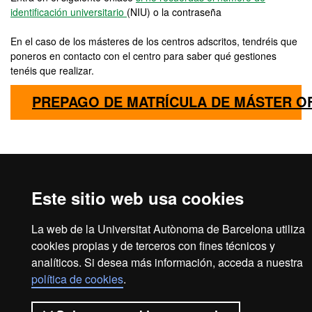
identificación universitario
(NIU) o la contraseña
En el caso de los másteres de los centros adscritos, tendréis que
poneros en contacto con el centro para saber qué gestiones
tenéis que realizar.
PREPAGO DE MATRÍCULA DE MÁSTER OF
Aviso legal
Protección de datos
Sobre el web
Este sitio web usa cookies
Accesibilidad web
Mapa del web UAB
La web de la Universitat Autònoma de Barcelona utiliza
2026 Universitat Autònoma de
cookies propias y de terceros con fines técnicos y
Barcelona
analíticos. Si desea más información, acceda a nuestra
política de cookies
.