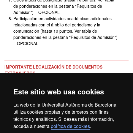
de ponderaciones en la pestaña "Requisitos de
Admisión") – OPCIONAL
Participación en actividades académicas adicionales
relacionadas con el ámbito del periodismo y la
comunicación (hasta 10 puntos. Ver tabla de
ponderaciones en la pestaña "Requisitos de Admisión")
– OPCIONAL
IMPORTANTE LEGALIZACIÓN DE DOCUMENTOS
EXTRANJEROS:
A TENER EN CUENTA PARA FORMALIZAR LA MATRÍCULA UNA
VEZ HAS SIDO ADMITIDO AL MÁSTER:
Este sitio web usa cookies
Si accedes al máster con una titulación obtenida en una
La web de la Universitat Autònoma de Barcelona
universidad extranjera,
una vez recibida la notificación de
utiliza cookies propias y de terceros con fines
admisión al máster
por parte de la UAB: Es muy importante
tener en cuenta que toda la documentación que se adjunte para
técnicos y analíticos. Si desea más información,
formalizar la matrícula deberá cumplir con los requisitos de
acceda a nuestra
política de cookies
.
traducción y legalización
establecidos en la normativa vigente.