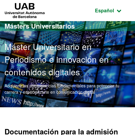
Acceso al contenido principal
Acceso a la navegación de la página
UAB Universitat Autònoma de Barcelona
Idioma seleccio
Español
Másters Universitarios
Máster Universitario en
Periodismo e innovación en
contenidos digitales
Adquiere las competencias fundamentales para potenciar tu
carrera y especializarte en comunicación digital
Máster Oficial - Periodism
Documentación para la admisión