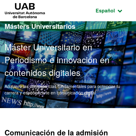
Acceso al contenido principal
Acceso a la navegación de la página
UAB Universitat Autònoma de Barcelona
Idioma seleccio
Español
Másters Universitarios
Máster Universitario en
Periodismo e innovación en
contenidos digitales
Adquiere las competencias fundamentales para potenciar tu
carrera y especializarte en comunicación digital
Máster Oficial - Periodism
Comunicación de la admisión