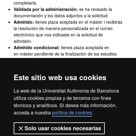
completarla.
Validada por la administración:
se ha revisado la
documentación y los datos adjuntos a la solicitud.
Admitido:
tienes plaza aceptada en el máster i recibirás
la resolución de manera personalizada en el correo
electrónico que nos indicaste en la solicitud de
admisión.
Admitido condicional:
tienes plaza aceptada en
en máster pendiente de la finalización de los estudios
previos que te han dado la admisión.
Concedido el acceso
: ya puedes iniciar los trámites
para efectuar el pago de la prematrícula.
Consulta
Este sitio web usa cookies
cómo realizar el pago de prematrícula de máster
oficial.
La web de la Universitat Autònoma de Barcelona
Lista de espera
: has sido admitido en el máster pero,
utiliza cookies propias y de terceros con fines
de momento, no hay plazas vacantes.
técnicos y analíticos. Si desea más información,
Solicitud denegada:
no tienes plaza en el máster. Los
motivos de denegación los recibirás en la resolución
acceda a nuestra
política de cookies
.
que te enviaremos a tu correo electrónico.
Solo usar cookies necesarias