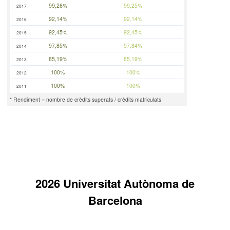
99,26%
99,25%
2017
92,14%
92,14%
2016
92,45%
92,45%
2015
97,85%
97,84%
2014
85,19%
85,19%
2013
100%
100%
2012
100%
100%
2011
* Rendiment = nombre de crèdits superats / crèdits matriculats
2026 Universitat Autònoma de
Barcelona