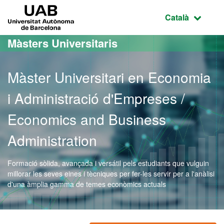
Ves al contingut principal
Ves a la navegació de la pàgina
UAB Universitat Autònoma de Barcelona
Idioma selecci
Català
Màsters Universitaris
Màster Universitari en Economia
i Administració d'Empreses /
Economics and Business
Administration
Formació sòlida, avançada i versátil pels estudiants que vulguin
millorar les seves eines i tècniques per fer-les servir per a l'anàlisi
d'una àmplia gamma de temes econòmics actuals