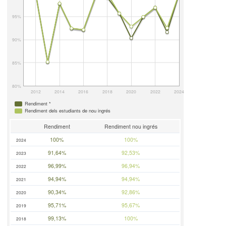
95%
90%
85%
80%
2012
2014
2016
2018
2020
2022
2024
Rendiment *
Rendiment dels estudiants de nou ingrés
Rendiment
Rendiment nou ingrés
100%
100%
2024
91,64%
92,53%
2023
96,99%
96,94%
2022
94,94%
94,94%
2021
90,34%
92,86%
2020
95,71%
95,67%
2019
99,13%
100%
2018